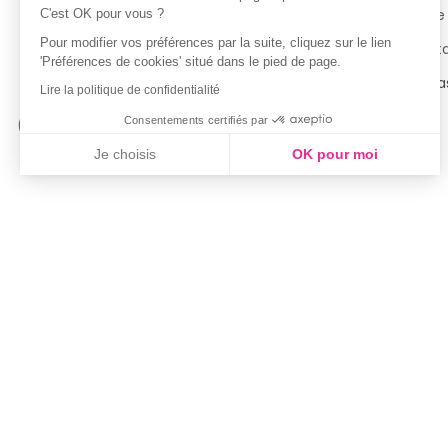
Politique de confidentialité
Notre
C'est OK pour vous ?
Pour modifier vos préférences par la suite, cliquez sur le lien
Conditions générales d’utilisation
Cont
'Préférences de cookies' situé dans le pied de page.
de la Carte de Fidélité
Magas
Lire la politique de confidentialité
Consentements certifiés par
Je choisis
OK pour moi
Axeptio consent
Plateforme de Gestion du Consentement : Personnalisez vo
Notre plateforme vous permet d'adapter et de gérer vos param