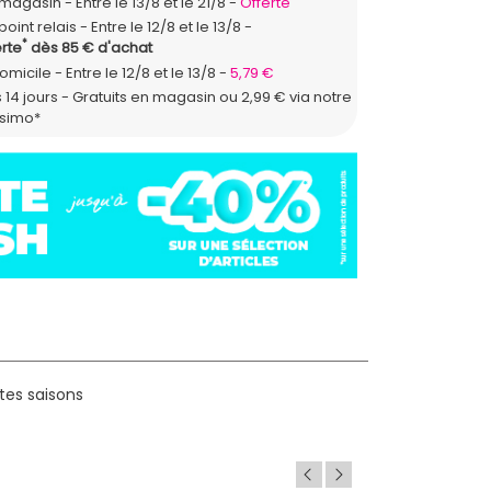
n magasin
Entre le 13/8 et le 21/8
Offerte
point relais
Entre le 12/8 et le 13/8
*
rte
dès 85 € d'achat
domicile
Entre le 12/8 et le 13/8
5,79 €
 14 jours - Gratuits en magasin ou 2,99 € via notre
ssimo*
tes saisons