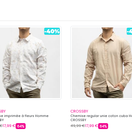
SBY
CROSSBY
e imprimée à fleurs Homme
Chemise regular unie coton cuba
BY
CROSSBY
 €
17,99 €
49,99 €
17,99 €
64%
64%