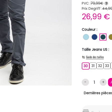
PVC :
79,99€
?
Prix Degriff :
44,9
26,99 
Couleur :
BLEU CLAIR
BLEU F
BL
Taille Jeans US :
Guide des tailles
31
32
3
30
31
32
33
30
-
+
Dernières pièces