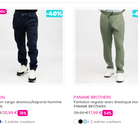
eau
RAL
PANAME BROTHERS
on cargo dionisos/kaporal Homme
Pantalon regular avec élastique 
AL
PANAME BROTHERS
 €
20,99 €
39,90 €
17,99 €
78%
54%
+ 2 autres couleurs
+ 2 autres couleurs