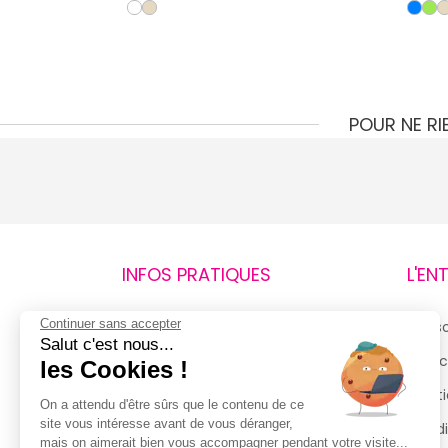
s
POUR NE R
INFOS PRATIQUES
L'EN
Continuer sans accepter
Retours et remboursements
Qui 
Salut c'est nous...
Suivi de commande
Espac
les Cookies !
Livraisons
Menti
On a attendu d'être sûrs que le contenu de ce
site vous intéresse avant de vous déranger,
Guide des tailles
Condi
mais on aimerait bien vous accompagner pendant votre visite...