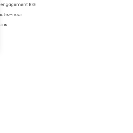
 engagement RSE
actez-nous
ins
s Options
ètres de confidentialité, en garantissant la conformité avec le