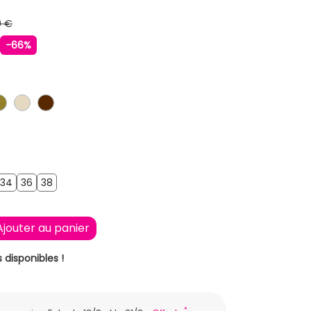
9 €
€
-66%
ONCE
EU PETROLE
KAKI
BEIGE
MARRON
3
34
36
38
34
36
38
Ajouter au panier
 disponibles !
*