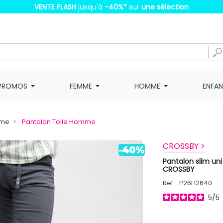
VENTE FLASH
jusqu'à
-40%
*
sur
une sélection
PROMOS
FEMME
HOMME
ENFA
mme
Pantalon Toile Homme
CROSSBY >
Pantalon slim un
CROSSBY
Ref. : P26H2640
5
/
5