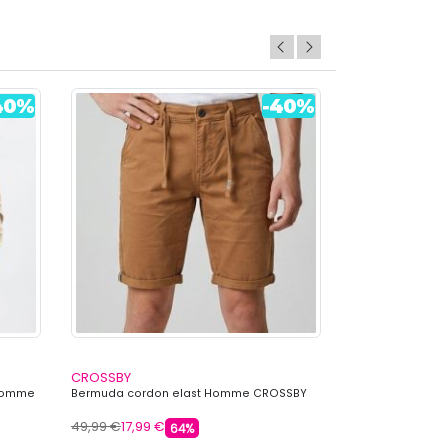
CROSSBY
CROSSBY
 Homme
Bermuda cordon elast Homme CROSSBY
Bermuda cargo 
CROSSBY
49,99 €
17,99 €
54,99 €
19,79 €
64%