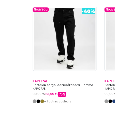
Nouveau
Nouv
KAPORAL
KAPO
fluide Homme
Pantalon cargo leonien/kaporal Homme
Pantal
KAPORAL
KAPOR
99,90 €
23,99 €
99,90
75%
+ 1 autres couleurs