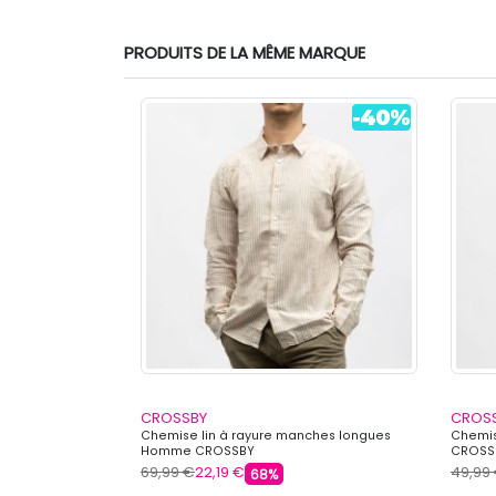
PRODUITS DE LA MÊME MARQUE
CROSSBY
CROS
ROSSBY
Chemise lin à rayure manches longues
Chemis
Homme CROSSBY
CROSS
69,99 €
22,19 €
49,99
68%