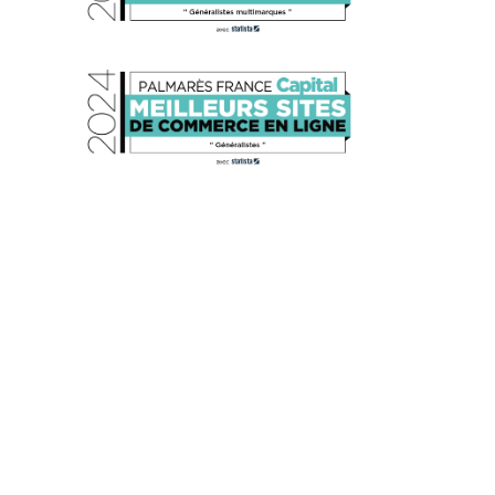
s réglementations. Personnalisez vos préférences pour contrôler