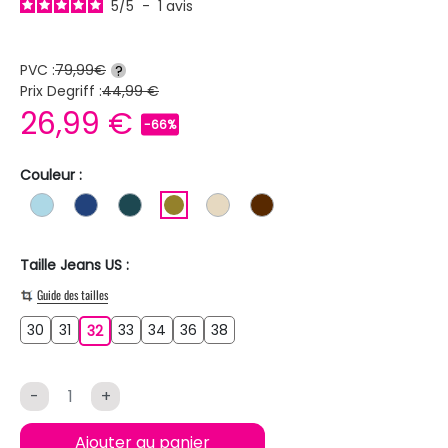
5
/
5
-
1
avis
PVC :
79,99€
?
Prix Degriff :
44,99 €
26,99 €
-66%
Couleur :
BLEU CLAIR
BLEU FONCE
BLEU PETROLE
KAKI
BEIGE
MARRON
Taille Jeans US :
Guide des tailles
30
31
33
34
36
38
30
31
32
33
34
36
38
32
-
+
Ajouter au panier