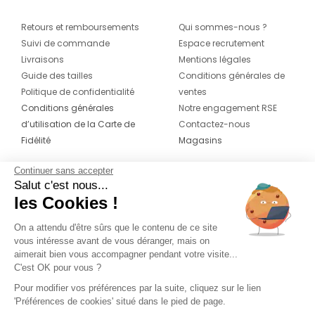
Retours et remboursements
Qui sommes-nous ?
Suivi de commande
Espace recrutement
Livraisons
Mentions légales
Guide des tailles
Conditions générales de
Politique de confidentialité
ventes
Conditions générales
Notre engagement RSE
d’utilisation de la Carte de
Contactez-nous
Fidélité
Magasins
Continuer sans accepter
CONTACT
SUIVEZ-NOUS SUR LES
Salut c'est nous...
RÉSEAUX
les Cookies !
04 42 20 78 42
Du lundi au jeudi de 8h30 à 16h30 & le
On a attendu d'être sûrs que le contenu de ce site
vous intéresse avant de vous déranger, mais on
vendredi de 8h30 à 15h30
aimerait bien vous accompagner pendant votre visite...
C'est OK pour vous ?
Pour modifier vos préférences par la suite, cliquez sur le lien
'Préférences de cookies' situé dans le pied de page.