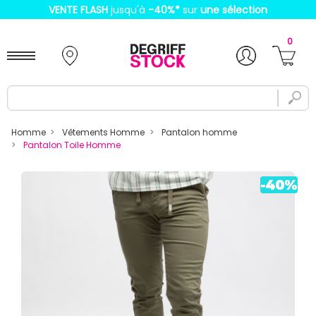
VENTE FLASH
jusqu'à
-40%
*
sur
une sélection
0
Homme
Vêtements Homme
Pantalon homme
Pantalon Toile Homme