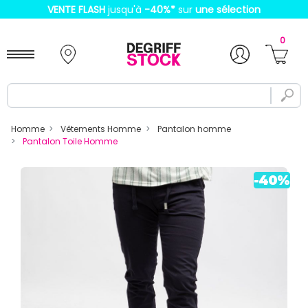
VENTE FLASH
jusqu'à
-40%
*
sur
une sélection
0
Homme
Vêtements Homme
Pantalon homme
Pantalon Toile Homme