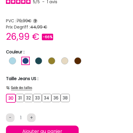
5
/
5
-
1
avis
PVC :
79,99€
?
Prix Degriff :
44,99 €
26,99 €
-66%
Couleur :
BLEU CLAIR
BLEU FONCE
BLEU PETROLE
KAKI
BEIGE
MARRON
Taille Jeans US :
Guide des tailles
31
32
33
34
36
38
30
31
32
33
34
36
38
30
-
+
Ajouter au panier