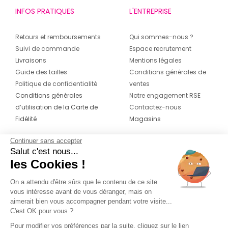
INFOS PRATIQUES
L'ENTREPRISE
Retours et remboursements
Qui sommes-nous ?
Suivi de commande
Espace recrutement
Livraisons
Mentions légales
Guide des tailles
Conditions générales de
Politique de confidentialité
ventes
Conditions générales
Notre engagement RSE
d’utilisation de la Carte de
Contactez-nous
Fidélité
Magasins
Continuer sans accepter
CONTACT
SUIVEZ-NOUS SUR LES
Salut c'est nous...
RÉSEAUX
les Cookies !
04 42 20 78 42
Du lundi au jeudi de 8h30 à 16h30 & le
On a attendu d'être sûrs que le contenu de ce site
vous intéresse avant de vous déranger, mais on
vendredi de 8h30 à 15h30
aimerait bien vous accompagner pendant votre visite...
C'est OK pour vous ?
Pour modifier vos préférences par la suite, cliquez sur le lien