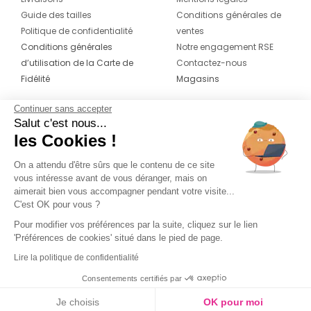
Guide des tailles
Conditions générales de
Politique de confidentialité
ventes
Conditions générales
Notre engagement RSE
d’utilisation de la Carte de
Contactez-nous
Fidélité
Magasins
Continuer sans accepter
CONTACT
SUIVEZ-NOUS SUR LES
Salut c'est nous...
RÉSEAUX
les Cookies !
04 42 20 78 42
Du lundi au jeudi de 8h30 à 16h30 & le
On a attendu d'être sûrs que le contenu de ce site
vous intéresse avant de vous déranger, mais on
vendredi de 8h30 à 15h30
aimerait bien vous accompagner pendant votre visite...
C'est OK pour vous ?
Pour modifier vos préférences par la suite, cliquez sur le lien
'Préférences de cookies' situé dans le pied de page.
Lire la politique de confidentialité
Consentements certifiés par
Je choisis
OK pour moi