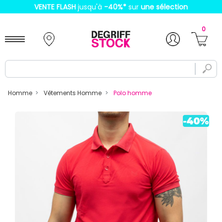
VENTE FLASH
jusqu'à
-40%
*
sur
une sélection
0
Homme
Vêtements Homme
Polo homme