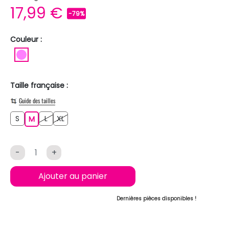
17,99 €
-79%
Couleur :
ROSE
Taille française :
Guide des tailles
S
L
XL
S
M
L
XL
M
-
+
Ajouter au panier
Dernières pièces disponibles !