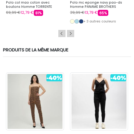
Polo col mao coton avec
Polo mc eponge navy pao-ds
boutons Homme TORRENTE
Homme PANAME BROTHERS
69,99 €
12,79 €
39,99 €
13,79 €
81%
65%
+ 3 autres couleurs
PRODUITS DE LA MÊME MARQUE