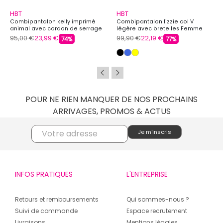
HBT
HBT
Combipantalon kelly imprimé
Combipantalon lizzie col V
animal avec cordon de serrage
légère avec bretelles Femme
Femme HBT
HBT
95,00 €
23,99 €
99,90 €
22,19 €
74%
77%
POUR NE RIEN MANQUER DE NOS PROCHAINS
ARRIVAGES, PROMOS & ACTUS
INFOS PRATIQUES
L'ENTREPRISE
Retours et remboursements
Qui sommes-nous ?
Suivi de commande
Espace recrutement
Livraisons
Mentions légales