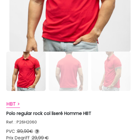
HBT >
Polo regular rock col liseré Homme HBT
Ref. : P26H2060
PVC :
89,90€
?
Prix Degriff :
29,99 €