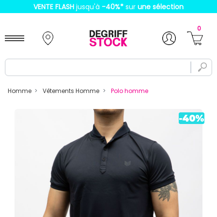
VENTE FLASH
jusqu'à
-40%
*
sur
une sélection
0
Homme
Vêtements Homme
Polo homme