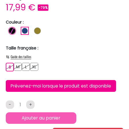
17,99 €
-79%
Couleur :
NOIR
BLEU FONCE
KAKI
Taille française :
Guide des tailles
M
L
XL
S
M
L
XL
S
Prévenez-moi lorsque le produit est disponible
-
+
Ajouter au panier