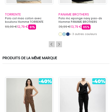
TORRENTE
PANAME BROTHERS
Polo col mao coton avec
Polo mc eponge navy pao-ds
boutons Homme TORRENTE
Homme PANAME BROTHERS
69,99 €
12,79 €
39,99 €
13,79 €
81%
65%
+ 3 autres couleurs
PRODUITS DE LA MÊME MARQUE