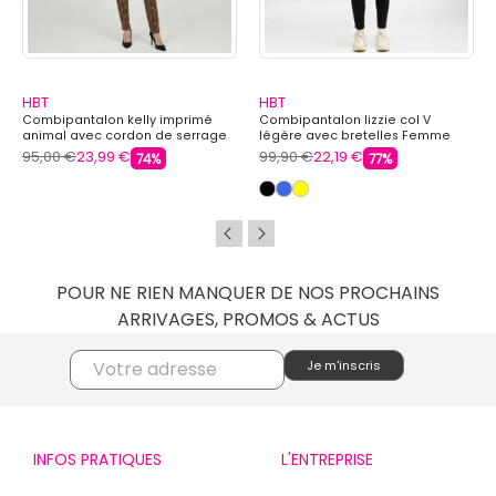
HBT
HBT
Combipantalon kelly imprimé
Combipantalon lizzie col V
animal avec cordon de serrage
légère avec bretelles Femme
Femme HBT
HBT
95,00 €
23,99 €
99,90 €
22,19 €
74%
77%
POUR NE RIEN MANQUER DE NOS PROCHAINS
ARRIVAGES, PROMOS & ACTUS
INFOS PRATIQUES
L'ENTREPRISE