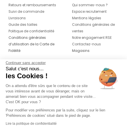
Retours et remboursements
Qui sommes-nous ?
Suivi de commande
Espace recrutement
Livraisons
Mentions légales
Guide des tailles
Conditions générales de
Politique de confidentialité
ventes
Conditions générales
Notre engagement RSE
d’utilisation de la Carte de
Contactez-nous
Fidélité
Magasins
Continuer sans accepter
CONTACT
SUIVEZ-NOUS SUR LES
Salut c'est nous...
RÉSEAUX
les Cookies !
04 42 20 78 42
Du lundi au jeudi de 8h30 à 16h30 & le
On a attendu d'être sûrs que le contenu de ce site
vous intéresse avant de vous déranger, mais on
vendredi de 8h30 à 15h30
aimerait bien vous accompagner pendant votre visite...
C'est OK pour vous ?
Pour modifier vos préférences par la suite, cliquez sur le lien
'Préférences de cookies' situé dans le pied de page.
Lire la politique de confidentialité