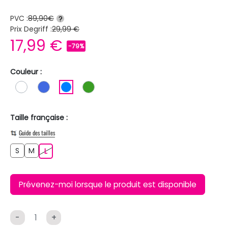
PVC :
89,90€
?
Prix Degriff :
29,99 €
17,99 €
-79%
Couleur :
BLANC
BLEU ROI
BLEU
VERT
Taille française :
Guide des tailles
S
M
S
M
L
L
Prévenez-moi lorsque le produit est disponible
-
+