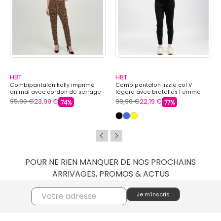
HBT
HBT
Combipantalon kelly imprimé
Combipantalon lizzie col V
animal avec cordon de serrage
légère avec bretelles Femme
Femme HBT
HBT
95,00 €
23,99 €
99,90 €
22,19 €
74%
77%
POUR NE RIEN MANQUER DE NOS PROCHAINS
ARRIVAGES, PROMOS & ACTUS