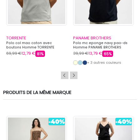
TORRENTE
PANAME BROTHERS
Polo col mao coton avec
Polo mc eponge navy pao-ds
boutons Homme TORRENTE
Homme PANAME BROTHERS
69,99 €
12,79 €
39,99 €
13,79 €
81%
65%
+ 3 autres couleurs
PRODUITS DE LA MÊME MARQUE