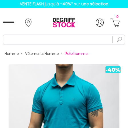
VENTE FLASH
jusqu'à
-40%
*
sur
une sélection
0
Homme
Vêtements Homme
Polo homme