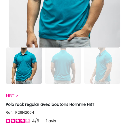
HBT >
Polo rock regular avec boutons Homme HBT
Ref. : P26H2064
4
/
5
-
1
avis