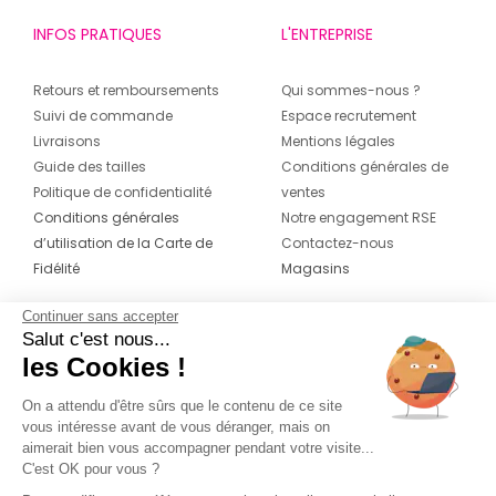
INFOS PRATIQUES
L'ENTREPRISE
Retours et remboursements
Qui sommes-nous ?
Suivi de commande
Espace recrutement
Livraisons
Mentions légales
Guide des tailles
Conditions générales de
Politique de confidentialité
ventes
Conditions générales
Notre engagement RSE
d’utilisation de la Carte de
Contactez-nous
Fidélité
Magasins
Continuer sans accepter
CONTACT
SUIVEZ-NOUS SUR LES
Salut c'est nous...
RÉSEAUX
les Cookies !
04 42 20 78 42
Du lundi au jeudi de 8h30 à 16h30 & le
On a attendu d'être sûrs que le contenu de ce site
vous intéresse avant de vous déranger, mais on
vendredi de 8h30 à 15h30
aimerait bien vous accompagner pendant votre visite...
C'est OK pour vous ?