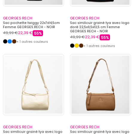
GEORGES RECH
GEORGES RECH
Sac pochette twiggy 22x7x14,5cm
Sac similicuir grainé tya avec logo
Femme GEORGES RECH - NOIR
doré 22,5x9,5x13,5 cm Femme
GEORGES RECH - NOIR
49,99 €
22,39 €
55%
49,99 €
22,39 €
55%
+ 1 autres couleurs
+ 1 autres couleurs
GEORGES RECH
GEORGES RECH
Sac similicuir grainé tya avec logo
Sac similicuir grainé tya avec logo