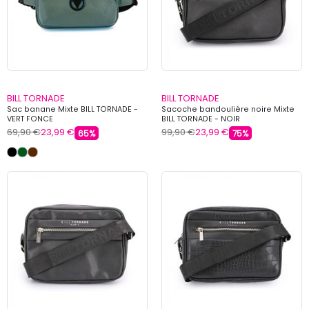
BILL TORNADE
BILL TORNADE
Sac banane Mixte BILL TORNADE -
Sacoche bandoulière noire Mixte
VERT FONCE
BILL TORNADE - NOIR
69,90 €
23,99 €
99,90 €
23,99 €
65%
75%