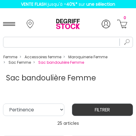
VENTE FLASH
jusqu'à
-40%
*
sur
une sélection
0
Femme
Accessoires femme
Maroquinerie Femme
Sac Femme
Sac bandoulière Femme
Sac bandoulière Femme
FILTRER
25 articles