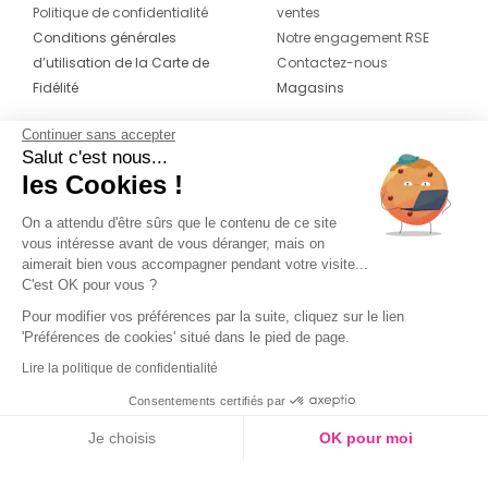
Politique de confidentialité
ventes
Conditions générales
Notre engagement RSE
d’utilisation de la Carte de
Contactez-nous
Fidélité
Magasins
Continuer sans accepter
CONTACT
SUIVEZ-NOUS SUR LES
Salut c'est nous...
RÉSEAUX
les Cookies !
04 42 20 78 42
Du lundi au jeudi de 8h30 à 16h30 & le
On a attendu d'être sûrs que le contenu de ce site
vous intéresse avant de vous déranger, mais on
vendredi de 8h30 à 15h30
aimerait bien vous accompagner pendant votre visite...
C'est OK pour vous ?
Pour modifier vos préférences par la suite, cliquez sur le lien
'Préférences de cookies' situé dans le pied de page.
Lire la politique de confidentialité
Consentements certifiés par
Je choisis
OK pour moi
Axeptio consent
Plateforme de Gestion du Consentement : Personnalisez vos O