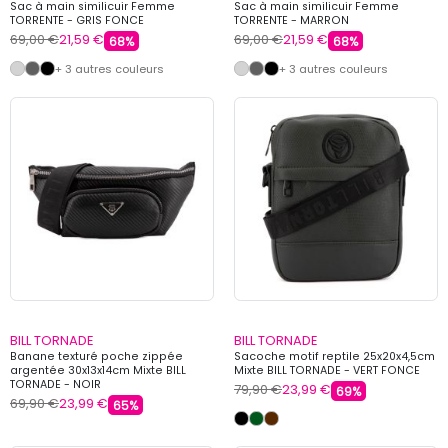
Sac à main similicuir Femme
Sac à main similicuir Femme
TORRENTE - GRIS FONCE
TORRENTE - MARRON
69,00 €
21,59 €
69,00 €
21,59 €
68%
68%
+ 3 autres couleurs
+ 3 autres couleurs
BILL TORNADE
BILL TORNADE
Banane texturé poche zippée
Sacoche motif reptile 25x20x4,5cm
argentée 30x13x14cm Mixte BILL
Mixte BILL TORNADE - VERT FONCE
TORNADE - NOIR
79,90 €
23,99 €
69%
69,90 €
23,99 €
65%