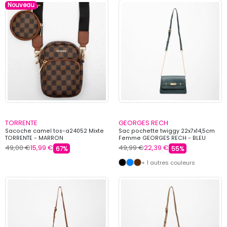
Nouveau
TORRENTE
GEORGES RECH
Sacoche camel tos-a24052 Mixte
Sac pochette twiggy 22x7x14,5cm
TORRENTE - MARRON
Femme GEORGES RECH - BLEU
49,00 €
15,99 €
49,99 €
22,39 €
67%
55%
+ 1 autres couleurs