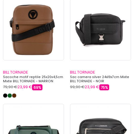
BILL TORNADE
BILL TORNADE
Sacoche motif reptile 25x20x4,5cm
Sac camera silver 24x19x7cm Mixte
Mixte BILL TORNADE - MARRON
BILL TORNADE - NOIR
79,90 €
23,99 €
99,90 €
23,99 €
69%
75%