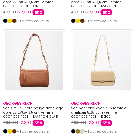
doré 22,5x9,5x13,5 cm Femme
doré 22,5x9,5x13,5 cm Femme
GEORGES RECH - OR
GEORGES RECH - MARRON
49,99 €
22,39 €
49,99 €
22,39 €
55%
55%
+ 1 autres couleurs
+ 1 autres couleurs
GEORGES RECH
GEORGES RECH
Sac similicuir grainé tya avec logo
Sac pochette avec clip tammie
doré 22,5x9,5x13,5 cm Femme
similicuir 5x6x15cm Femme
GEORGES RECH - MARRON CLAIR
GEORGES RECH - BEIGE
49,99 €
22,39 €
49,99 €
22,39 €
55%
55%
+ 1 autres couleurs
+ 1 autres couleurs