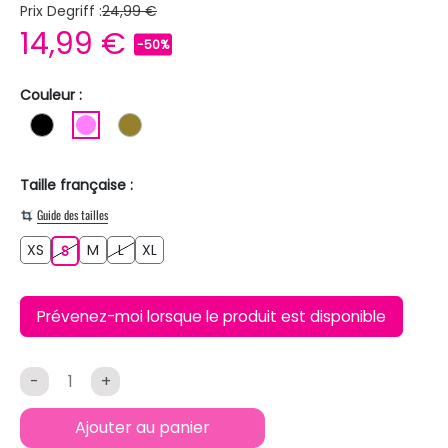
Prix Degriff :
24,99 €
14,99 €
-50%
Couleur :
NOIR
ROSE
KAKI
Taille française :
Guide des tailles
XS
M
L
XL
XS
S
M
L
XL
S
Prévenez-moi lorsque le produit est disponible
-
+
Ajouter au panier