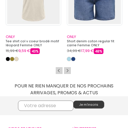
ONLY
ONLY
Tee shirt col v coeur brodé motif
Short denim coton regular fit
léopard Femme ONLY
carrie Femme ONLY
16,99 €
9,59 €
34,99 €
17,99 €
43%
48%
POUR NE RIEN MANQUER DE NOS PROCHAINS
ARRIVAGES, PROMOS & ACTUS