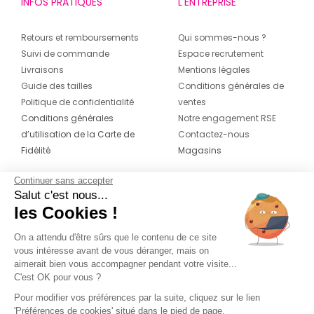
INFOS PRATIQUES
L'ENTREPRISE
Retours et remboursements
Qui sommes-nous ?
Suivi de commande
Espace recrutement
Livraisons
Mentions légales
Guide des tailles
Conditions générales de
Politique de confidentialité
ventes
Conditions générales
Notre engagement RSE
d’utilisation de la Carte de
Contactez-nous
Fidélité
Magasins
Continuer sans accepter
CONTACT
SUIVEZ-NOUS SUR LES
Salut c'est nous...
RÉSEAUX
les Cookies !
04 42 20 78 42
Du lundi au jeudi de 8h30 à 16h30 & le
On a attendu d'être sûrs que le contenu de ce site
vous intéresse avant de vous déranger, mais on
vendredi de 8h30 à 15h30
aimerait bien vous accompagner pendant votre visite...
C'est OK pour vous ?
Pour modifier vos préférences par la suite, cliquez sur le lien
'Préférences de cookies' situé dans le pied de page.