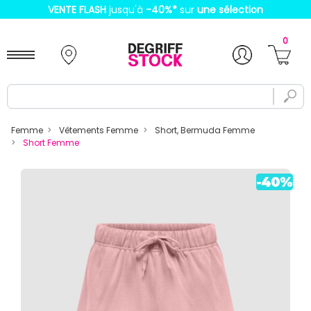
VENTE FLASH
jusqu'à
-40%
*
sur
une sélection
0
Femme
Vêtements Femme
Short, Bermuda Femme
Short Femme