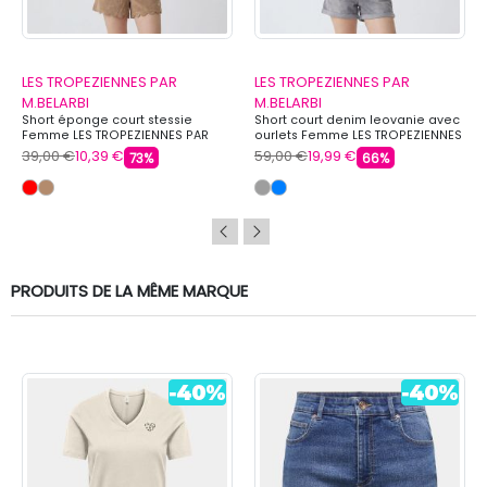
LES TROPEZIENNES PAR
LES TROPEZIENNES PAR
M.BELARBI
M.BELARBI
Short éponge court stessie
Short court denim leovanie avec
Femme LES TROPEZIENNES PAR
ourlets Femme LES TROPEZIENNES
M.BELARBI
PAR M.BELARBI
39,00 €
10,39 €
59,00 €
19,99 €
73%
66%
PRODUITS DE LA MÊME MARQUE