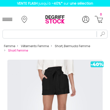
VENTE FLASH
jusqu'à
-40%
*
sur
une sélection
0
Femme
Vêtements Femme
Short, Bermuda Femme
Short Femme