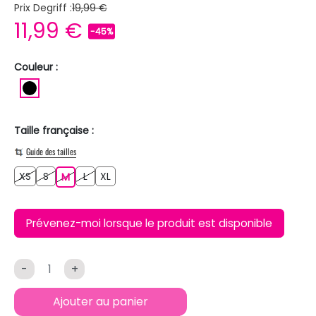
Prix Degriff :
19,99 €
11,99 €
-45%
Couleur :
NOIR
Taille française :
Guide des tailles
XS
S
L
XL
XS
S
M
L
XL
M
Prévenez-moi lorsque le produit est disponible
-
+
Ajouter au panier