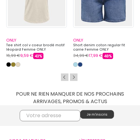
ONLY
ONLY
Tee shirt col v coeur brodé motif
Short denim coton regular fit
léopard Femme ONLY
carrie Femme ONLY
16,99 €
9,59 €
34,99 €
17,99 €
43%
48%
POUR NE RIEN MANQUER DE NOS PROCHAINS
ARRIVAGES, PROMOS & ACTUS