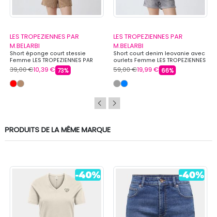
LES TROPEZIENNES PAR
LES TROPEZIENNES PAR
M.BELARBI
M.BELARBI
Short éponge court stessie
Short court denim leovanie avec
Femme LES TROPEZIENNES PAR
ourlets Femme LES TROPEZIENNES
M.BELARBI
PAR M.BELARBI
39,00 €
10,39 €
59,00 €
19,99 €
73%
66%
PRODUITS DE LA MÊME MARQUE