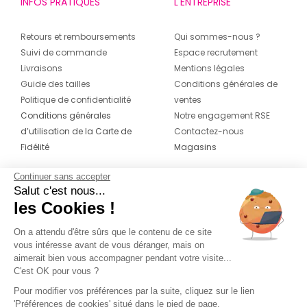
INFOS PRATIQUES
L'ENTREPRISE
Retours et remboursements
Qui sommes-nous ?
Suivi de commande
Espace recrutement
Livraisons
Mentions légales
Guide des tailles
Conditions générales de
Politique de confidentialité
ventes
Conditions générales
Notre engagement RSE
d’utilisation de la Carte de
Contactez-nous
Fidélité
Magasins
Continuer sans accepter
CONTACT
SUIVEZ-NOUS SUR LES
Salut c'est nous...
RÉSEAUX
les Cookies !
04 42 20 78 42
Du lundi au jeudi de 8h30 à 16h30 & le
On a attendu d'être sûrs que le contenu de ce site
vous intéresse avant de vous déranger, mais on
vendredi de 8h30 à 15h30
aimerait bien vous accompagner pendant votre visite...
C'est OK pour vous ?
Pour modifier vos préférences par la suite, cliquez sur le lien
'Préférences de cookies' situé dans le pied de page.