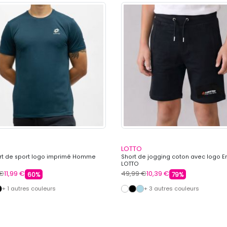
LOTTO
irt de sport logo imprimé Homme
Short de jogging coton avec logo E
LOTTO
 €
11,99 €
49,99 €
10,39 €
60%
79%
+ 1 autres couleurs
+ 3 autres couleurs