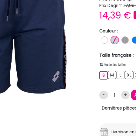
Prix Degriff :
17,99
14,39 €
Couleur :
BLANC
GRIS C
GR
Taille française :
Guide des tailles
M
L
XL
S
M
L
XL
S
-
+
Dernières pièces
Livraison e