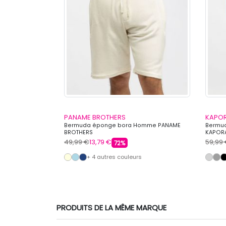
PANAME BROTHERS
KAPO
vec cordon de
Bermuda éponge bora Homme PANAME
Bermud
 COLLEGE
BROTHERS
KAPOR
49,99 €
13,79 €
59,99
72%
s
+ 4 autres couleurs
PRODUITS DE LA MÊME MARQUE