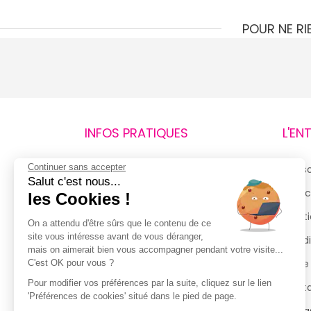
POUR NE R
INFOS PRATIQUES
L'EN
Continuer sans accepter
Retours et remboursements
Qui 
Salut c'est nous...
Suivi de commande
Espac
les Cookies !
Livraisons
Menti
On a attendu d'être sûrs que le contenu de ce
site vous intéresse avant de vous déranger,
Guide des tailles
Condi
mais on aimerait bien vous accompagner pendant votre visite...
Politique de confidentialité
Notre
C'est OK pour vous ?
Pour modifier vos préférences par la suite, cliquez sur le lien
Conditions générales d’utilisation
Cont
'Préférences de cookies' situé dans le pied de page.
de la Carte de Fidélité
Magas