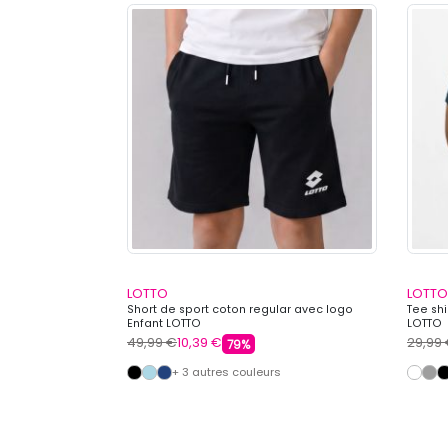
LOTTO
LOTTO
une navy bi
Short de sport coton regular avec logo
Tee sh
Enfant LOTTO
LOTTO
49,99 €
10,39 €
29,99
79%
+ 3 autres couleurs