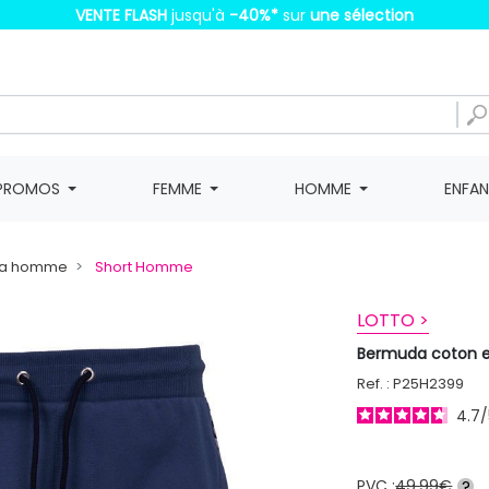
VENTE FLASH
jusqu'à
-40%
*
sur
une sélection
PROMOS
FEMME
HOMME
ENFA
da homme
Short Homme
LOTTO >
Bermuda coton 
Ref. : P25H2399
4.7
/
PVC :
49,99€
?