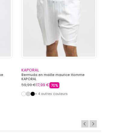
KAPORAL
CHEVIGNON
me
Bermuda en maille maurice Homme
Short broderie 
KAPORAL
CHEVIGNON
59,99 €
17,99 €
64,99 €
19,99 €
70%
+ 4 autres couleurs
+ 5 autre