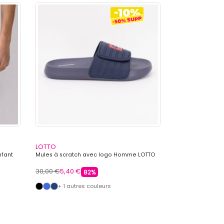
LOTTO
LOTTO
nfant
Mules à scratch avec logo Homme LOTTO
Ensemble tee shi
LOTTO
30,00 €
5,40 €
69,99 €
15,99 €
82%
+ 1 autres couleurs
+ 1 autre