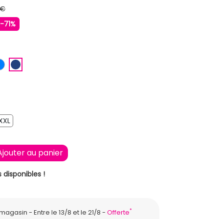
 €
-71%
LAIR
IS
BLEU
BLEU FONCE
XXL
XXL
Ajouter au panier
 disponibles !
*
n magasin
Entre le 13/8 et le 21/8
Offerte