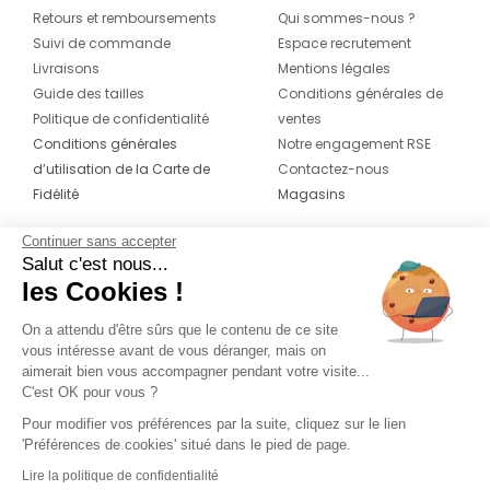
Retours et remboursements
Qui sommes-nous ?
Suivi de commande
Espace recrutement
Livraisons
Mentions légales
Guide des tailles
Conditions générales de
Politique de confidentialité
ventes
Conditions générales
Notre engagement RSE
d’utilisation de la Carte de
Contactez-nous
Fidélité
Magasins
Continuer sans accepter
CONTACT
SUIVEZ-NOUS SUR LES
Salut c'est nous...
RÉSEAUX
les Cookies !
04 42 20 78 42
Du lundi au jeudi de 8h30 à 16h30 & le
On a attendu d'être sûrs que le contenu de ce site
vous intéresse avant de vous déranger, mais on
vendredi de 8h30 à 15h30
aimerait bien vous accompagner pendant votre visite...
C'est OK pour vous ?
Pour modifier vos préférences par la suite, cliquez sur le lien
'Préférences de cookies' situé dans le pied de page.
Lire la politique de confidentialité