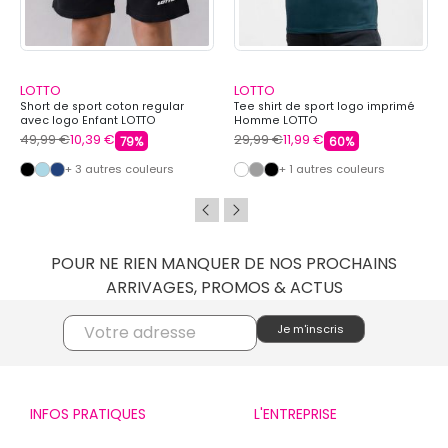
LOTTO
LOTTO
Short de sport coton regular
Tee shirt de sport logo imprimé
avec logo Enfant LOTTO
Homme LOTTO
49,99 €
10,39 €
29,99 €
11,99 €
79%
60%
+ 3 autres couleurs
+ 1 autres couleurs
POUR NE RIEN MANQUER DE NOS PROCHAINS
ARRIVAGES, PROMOS & ACTUS
INFOS PRATIQUES
L'ENTREPRISE