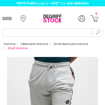
VENTE FLASH
jusqu'à
-40%
*
sur
une sélection
0
Homme
Vêtements Homme
Short, Bermuda homme
Short Homme