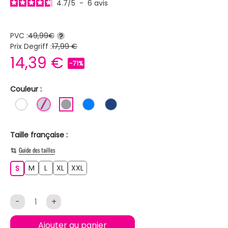
4.7
/
5
-
6
avis
PVC :
49,99€
?
Prix Degriff :
17,99 €
14,39 €
-71%
Couleur :
BLANC
GRIS CLAIR
GRIS
BLEU
BLEU FONCE
Taille française :
Guide des tailles
M
L
XL
XXL
S
M
L
XL
XXL
S
-
+
Ajouter au panier