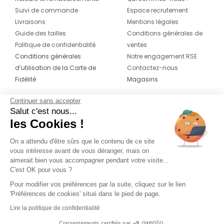
Suivi de commande
Espace recrutement
Livraisons
Mentions légales
Guide des tailles
Conditions générales de
Politique de confidentialité
ventes
Conditions générales
Notre engagement RSE
d’utilisation de la Carte de
Contactez-nous
Fidélité
Magasins
Continuer sans accepter
CONTACT
SUIVEZ-NOUS SUR LES
Salut c'est nous...
RÉSEAUX
les Cookies !
04 42 20 78 42
Du lundi au jeudi de 8h30 à 16h30 & le
On a attendu d'être sûrs que le contenu de ce site
vous intéresse avant de vous déranger, mais on
vendredi de 8h30 à 15h30
aimerait bien vous accompagner pendant votre visite...
C'est OK pour vous ?
Pour modifier vos préférences par la suite, cliquez sur le lien
'Préférences de cookies' situé dans le pied de page.
Lire la politique de confidentialité
Consentements certifiés par