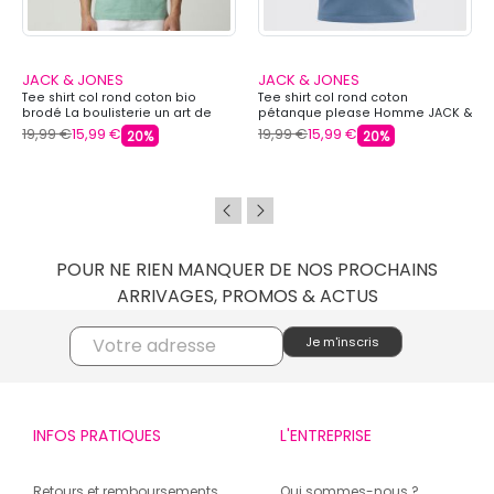
JACK & JONES
JACK & JONES
Tee shirt col rond coton bio
Tee shirt col rond coton
brodé La boulisterie un art de
pétanque please Homme JACK &
vivre Homme JACK & JONES
JONES
19,99 €
15,99 €
19,99 €
15,99 €
20%
20%
POUR NE RIEN MANQUER DE NOS PROCHAINS
ARRIVAGES, PROMOS & ACTUS
INFOS PRATIQUES
L'ENTREPRISE
Retours et remboursements
Qui sommes-nous ?