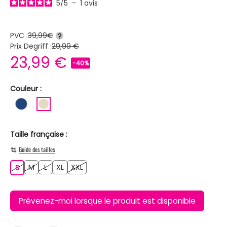
5
/
5
-
1
avis
PVC :
39,99€
?
Prix Degriff :
29,99 €
23,99 €
-40%
Couleur :
BLEU FONCE
BEIGE
Taille française :
Guide des tailles
M
L
XL
XXL
S
M
L
XL
XXL
S
Prévenez-moi lorsque le produit est disponible