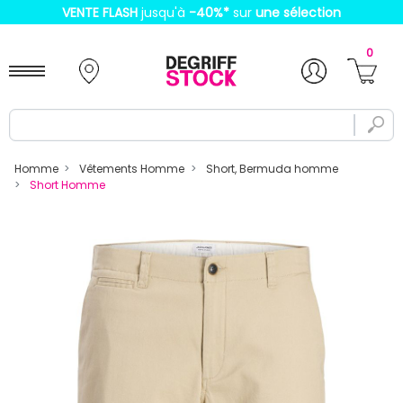
VENTE FLASH
jusqu'à
-40%
*
sur
une sélection
0
Homme
Vêtements Homme
Short, Bermuda homme
Short Homme