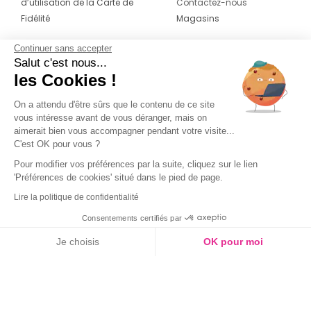
d’utilisation de la Carte de
Contactez-nous
Fidélité
Magasins
Continuer sans accepter
CONTACT
SUIVEZ-NOUS SUR LES
Salut c'est nous...
RÉSEAUX
les Cookies !
04 42 20 78 42
Du lundi au jeudi de 8h30 à 16h30 & le
On a attendu d'être sûrs que le contenu de ce site
vous intéresse avant de vous déranger, mais on
vendredi de 8h30 à 15h30
aimerait bien vous accompagner pendant votre visite...
C'est OK pour vous ?
Pour modifier vos préférences par la suite, cliquez sur le lien
'Préférences de cookies' situé dans le pied de page.
Lire la politique de confidentialité
Consentements certifiés par
Je choisis
OK pour moi
Axeptio consent
Plateforme de Gestion du Consentement : Personnalisez vos O
Notre plateforme vous permet d'adapter et de gérer vos paramètr