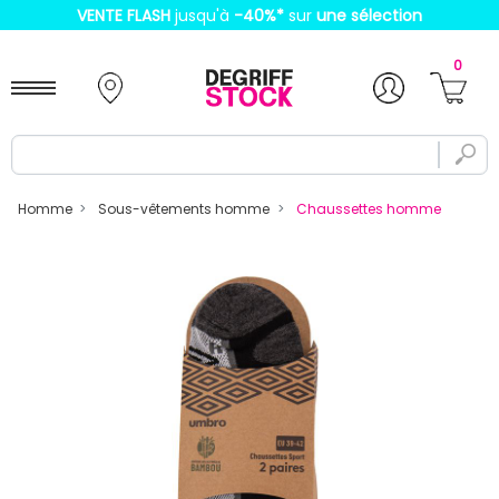
VENTE FLASH
jusqu'à
-40%
*
sur
une sélection
0
Homme
Sous-vêtements homme
Chaussettes homme