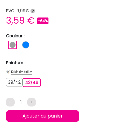
PVC :
9,99€
?
3,59 €
-64%
Couleur :
GRIS
BLEU
Pointure :
Guide des tailles
39/42
39/42
43/46
43/46
-
+
Ajouter au panier