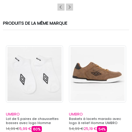
PRODUITS DE LA MÊME MARQUE
UMBRO
UMBRO
Lot de 5 paires de chaussettes
Baskets à lacets marado avec
basses avec logo Homme
logo à relief Homme UMBRO
UMBRO
14,99 €
5,99 €
54,99 €
25,19 €
60%
54%