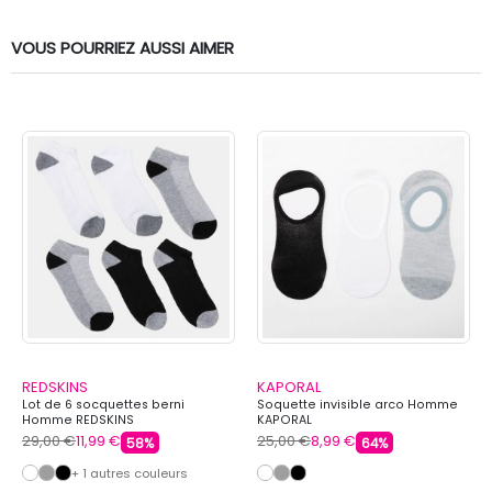
VOUS POURRIEZ AUSSI AIMER
REDSKINS
KAPORAL
Lot de 6 socquettes berni
Soquette invisible arco Homme
Homme REDSKINS
KAPORAL
29,00 €
11,99 €
25,00 €
8,99 €
58%
64%
+ 1 autres couleurs