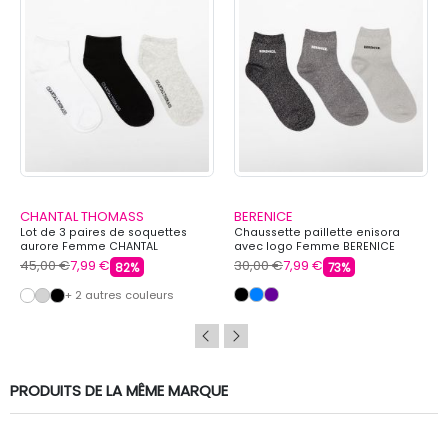
CHANTAL THOMASS
BERENICE
Lot de 3 paires de soquettes
Chaussette paillette enisora
aurore Femme CHANTAL
avec logo Femme BERENICE
THOMASS
45,00 €
7,99 €
30,00 €
7,99 €
82%
73%
+ 2 autres couleurs
PRODUITS DE LA MÊME MARQUE