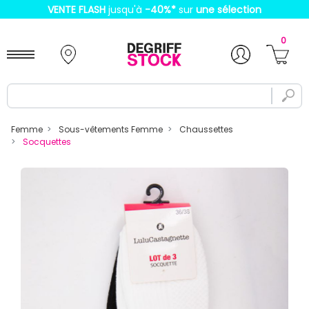
VENTE FLASH
jusqu'à
-40%
*
sur
une sélection
0
Femme
Sous-vêtements Femme
Chaussettes
Socquettes