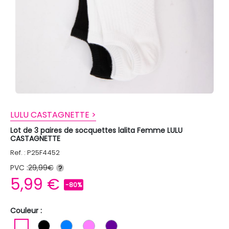
LULU CASTAGNETTE >
Lot de 3 paires de socquettes lalita Femme LULU
CASTAGNETTE
Ref. : P25F4452
PVC :
29,99€
?
5,99 €
-80%
Couleur :
BLANC
NOIR
BLEU
ROSE
VIOLET