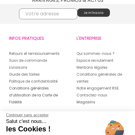
ARRIVAGES, PROMOS & ACTUS
INFOS PRATIQUES
L'ENTREPRISE
Retours et remboursements
Qui sommes-nous ?
Suivi de commande
Espace recrutement
Livraisons
Mentions légales
Guide des tailles
Conditions générales de
Politique de confidentialité
ventes
Conditions générales
Notre engagement RSE
d’utilisation de la Carte de
Contactez-nous
Fidélité
Magasins
Continuer sans accepter
CONTACT
SUIVEZ-NOUS SUR LES
Salut c'est nous...
RÉSEAUX
les Cookies !
04 42 20 78 42