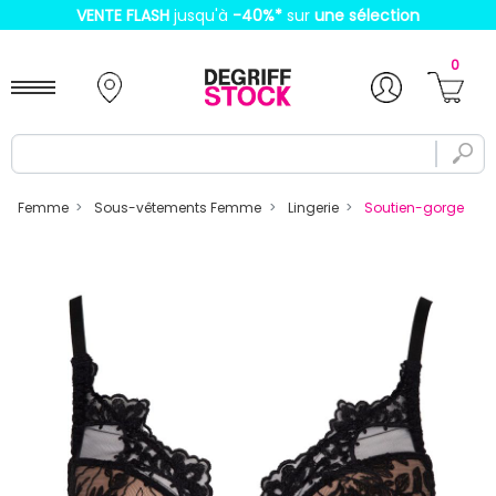
VENTE FLASH
jusqu'à
-40%
*
sur
une sélection
0
Femme
Sous-vêtements Femme
Lingerie
Soutien-gorge