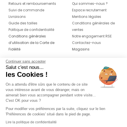
Retours et remboursements
Qui sommes-nous ?
Suivi de commande
Espace recrutement
Livraisons
Mentions légales
Guide des tailles
Conditions générales de
Politique de confidentialité
ventes
Conditions générales
Notre engagement RSE
d’utilisation de la Carte de
Contactez-nous
Fidélité
Magasins
Continuer sans accepter
CONTACT
SUIVEZ-NOUS SUR LES
Salut c'est nous...
RÉSEAUX
les Cookies !
04 42 20 78 42
Du lundi au jeudi de 8h30 à 16h30 & le
On a attendu d'être sûrs que le contenu de ce site
vous intéresse avant de vous déranger, mais on
vendredi de 8h30 à 15h30
aimerait bien vous accompagner pendant votre visite...
C'est OK pour vous ?
Pour modifier vos préférences par la suite, cliquez sur le lien
'Préférences de cookies' situé dans le pied de page.
Lire la politique de confidentialité