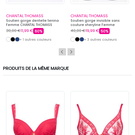
CHANTAL THOMASS
CHANTAL THOMASS
Soutien gorge dentelle tenina
Soutien gorge invisible sans
Femme CHANTAL THOMASS
couture sheryline Femme
CHANTAL THOMASS
30,00 €
11,99 €
40,00 €
19,99 €
60%
50%
+ 1 autres couleurs
+ 3 autres couleurs
PRODUITS DE LA MÊME MARQUE