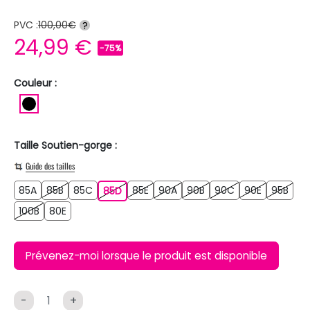
PVC :
100,00€
?
24,99 €
-75%
Couleur :
NOIR
Taille Soutien-gorge :
Guide des tailles
85A
85B
85C
85E
90A
90B
90C
90E
95B
85A
85B
85C
85D
85E
90A
90B
90C
90E
95B
85D
100B
80E
100B
80E
Prévenez-moi lorsque le produit est disponible
-
+