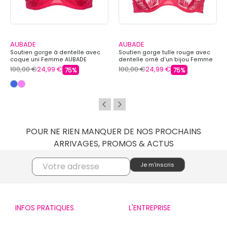
AUBADE
AUBADE
Soutien gorge à dentelle avec
Soutien gorge tulle rouge avec
coque uni Femme AUBADE
dentelle orné d'un bijou Femme
AUBADE
100,00 €
24,99 €
100,00 €
24,99 €
75%
75%
POUR NE RIEN MANQUER DE NOS PROCHAINS
ARRIVAGES, PROMOS & ACTUS
INFOS PRATIQUES
L'ENTREPRISE