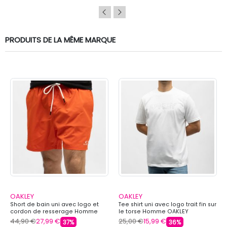
PRODUITS DE LA MÊME MARQUE
OAKLEY
OAKLEY
Short de bain uni avec logo et
Tee shirt uni avec logo trait fin sur
cordon de resserage Homme
le torse Homme OAKLEY
OAKLEY
44,90 €
27,99 €
25,00 €
15,99 €
37%
36%