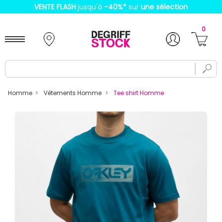
VENTE FLASH
jusqu'à
-40%
*
sur
une sélection
0
Homme
Vêtements Homme
Tee shirt Homme