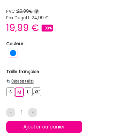
PVC :
29,99€
?
Prix Degriff :
24,99 €
19,99 €
-33%
Couleur :
BLEU
Taille française :
Guide des tailles
S
L
XL
S
M
L
XL
M
-
+
Ajouter au panier