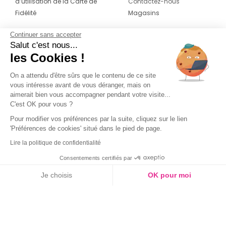
d’utilisation de la Carte de
Contactez-nous
Fidélité
Magasins
Continuer sans accepter
CONTACT
SUIVEZ-NOUS SUR LES
Salut c'est nous...
RÉSEAUX
les Cookies !
04 42 20 78 42
Du lundi au jeudi de 8h30 à 16h30 & le
On a attendu d'être sûrs que le contenu de ce site
vous intéresse avant de vous déranger, mais on
vendredi de 8h30 à 15h30
aimerait bien vous accompagner pendant votre visite...
C'est OK pour vous ?
Pour modifier vos préférences par la suite, cliquez sur le lien
'Préférences de cookies' situé dans le pied de page.
Lire la politique de confidentialité
Consentements certifiés par
Je choisis
OK pour moi
Axeptio consent
Plateforme de Gestion du Consentement : Personnalisez vos O
Notre plateforme vous permet d'adapter et de gérer vos paramètr