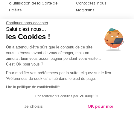
d’utilisation de la Carte de
Contactez-nous
Fidélité
Magasins
Continuer sans accepter
CONTACT
SUIVEZ-NOUS SUR LES
Salut c'est nous...
RÉSEAUX
les Cookies !
04 42 20 78 42
Du lundi au jeudi de 8h30 à 16h30 & le
On a attendu d'être sûrs que le contenu de ce site
vous intéresse avant de vous déranger, mais on
vendredi de 8h30 à 15h30
aimerait bien vous accompagner pendant votre visite...
C'est OK pour vous ?
Pour modifier vos préférences par la suite, cliquez sur le lien
'Préférences de cookies' situé dans le pied de page.
Lire la politique de confidentialité
Consentements certifiés par
Je choisis
OK pour moi
Axeptio consent
Plateforme de Gestion du Consentement : Personnalisez vos O
Notre plateforme vous permet d'adapter et de gérer vos paramètr