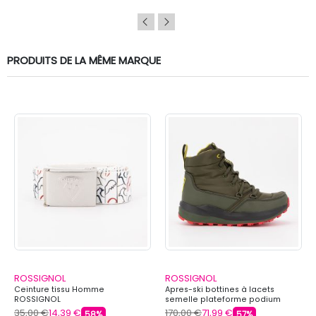
PRODUITS DE LA MÊME MARQUE
ROSSIGNOL
ROSSIGNOL
Ceinture tissu Homme
Apres-ski bottines à lacets
ROSSIGNOL
semelle plateforme podium
Mixte ROSSIGNOL
35,00 €
14,39 €
170,00 €
71,99 €
58%
57%