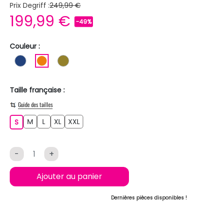
Prix Degriff :
249,99 €
199,99 €
-49%
Couleur :
BLEU FONCE
ORANGE
KAKI
Taille française :
Guide des tailles
M
L
XL
XXL
S
M
L
XL
XXL
S
-
+
Ajouter au panier
Dernières pièces disponibles !