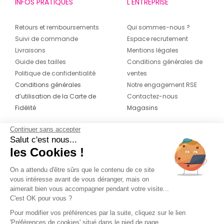
INFOS PRATIQUES
L'ENTREPRISE
Retours et remboursements
Qui sommes-nous ?
Suivi de commande
Espace recrutement
Livraisons
Mentions légales
Guide des tailles
Conditions générales de
Politique de confidentialité
ventes
Conditions générales
Notre engagement RSE
d’utilisation de la Carte de
Contactez-nous
Fidélité
Magasins
Continuer sans accepter
CONTACT
SUIVEZ-NOUS SUR LES
Salut c'est nous...
RÉSEAUX
les Cookies !
04 42 20 78 42
Du lundi au jeudi de 8h30 à 16h30 & le
On a attendu d'être sûrs que le contenu de ce site
vous intéresse avant de vous déranger, mais on
vendredi de 8h30 à 15h30
aimerait bien vous accompagner pendant votre visite...
C'est OK pour vous ?
Pour modifier vos préférences par la suite, cliquez sur le lien
'Préférences de cookies' situé dans le pied de page.