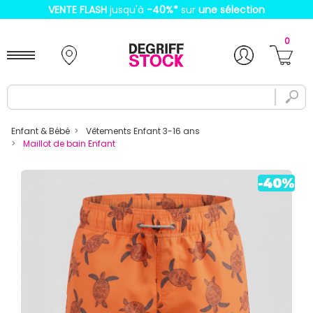
VENTE FLASH
jusqu'à
-40%
*
sur
une sélection
0
Enfant & Bébé
Vêtements Enfant 3-16 ans
Maillot de bain Enfant