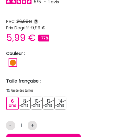
5
/
5
-
1
avis
PVC :
26,99€
?
Prix Degriff :
9,99 €
5,99 €
-77%
Couleur :
ORANGE
Taille française :
Guide des tailles
8
10
12
14
6
8 ans
10 ans
12 ans
14 ans
6 ans
ans
ans
ans
ans
ans
-
+