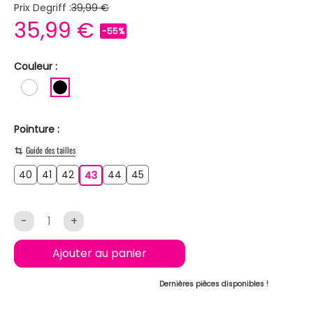
Prix Degriff :
39,99 €
35,99 €
-55%
Couleur :
BLANC
NOIR
Pointure :
Guide des tailles
40
41
42
44
45
40
41
42
43
44
45
43
-
+
Ajouter au panier
Dernières pièces disponibles !