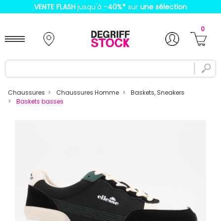
VENTE FLASH
jusqu'à
-40%
*
sur
une sélection
0
Chaussures
Chaussures Homme
Baskets, Sneakers
Baskets basses