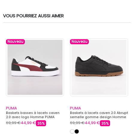
VOUS POURRIEZ AUSSI AIMER
Nouveau
Nouveau
PUMA
PUMA
Baskets basses à lacets caven
Baskets à lacets caven 2.0 Abrupt
2.0 avec logo Homme PUMA
semelle gomme design Homme
PUMA
69,99 €
44,99 €
69,99 €
44,99 €
35%
35%