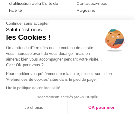
d’utilisation de la Carte de
Contactez-nous
Fidélité
Magasins
Continuer sans accepter
CONTACT
SUIVEZ-NOUS SUR LES
Salut c'est nous...
RÉSEAUX
les Cookies !
04 42 20 78 42
Du lundi au jeudi de 8h30 à 16h30 & le
On a attendu d'être sûrs que le contenu de ce site
vous intéresse avant de vous déranger, mais on
vendredi de 8h30 à 15h30
aimerait bien vous accompagner pendant votre visite...
C'est OK pour vous ?
Pour modifier vos préférences par la suite, cliquez sur le lien
'Préférences de cookies' situé dans le pied de page.
Lire la politique de confidentialité
Consentements certifiés par
Je choisis
OK pour moi
Axeptio consent
Plateforme de Gestion du Consentement : Personnalisez vos O
Notre plateforme vous permet d'adapter et de gérer vos paramètr