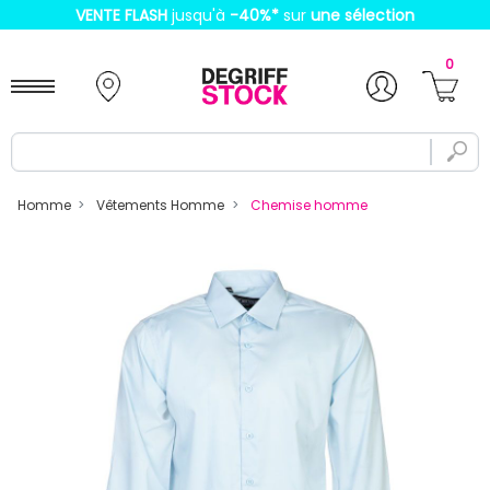
VENTE FLASH
jusqu'à
-40%
*
sur
une sélection
0
Homme
Vêtements Homme
Chemise homme