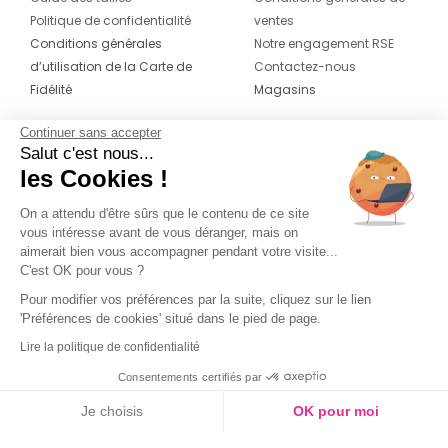
Politique de confidentialité
ventes
Conditions générales
Notre engagement RSE
d’utilisation de la Carte de
Contactez-nous
Fidélité
Magasins
Continuer sans accepter
CONTACT
SUIVEZ-NOUS SUR LES
Salut c'est nous...
RÉSEAUX
les Cookies !
04 42 20 78 42
Du lundi au jeudi de 8h30 à 16h30 & le
On a attendu d'être sûrs que le contenu de ce site
vous intéresse avant de vous déranger, mais on
vendredi de 8h30 à 15h30
aimerait bien vous accompagner pendant votre visite...
C'est OK pour vous ?
Pour modifier vos préférences par la suite, cliquez sur le lien
'Préférences de cookies' situé dans le pied de page.
Lire la politique de confidentialité
Consentements certifiés par
Je choisis
OK pour moi
Axeptio consent
Plateforme de Gestion du Consentement : Personnalisez vos O