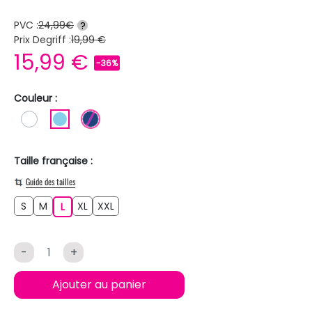
PVC :
24,99€
?
Prix Degriff :
19,99 €
15,99 €
-36%
Couleur :
BLANC
BLEU CIEL
BLEU FONCE
Taille française :
Guide des tailles
S
M
XL
XXL
S
M
L
XL
XXL
L
-
+
Ajouter au panier