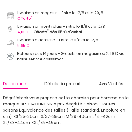
Livraison en magasin
Entre le 12/8 et le 20/8
*
Offerte
Livraison en point relais
Entre le 11/8 et le 12/8
*
4,85 €
Offerte
dès 85 € d'achat
Livraison à domicile
Entre le 11/8 et le 12/8
5,65 €
Retours sous 14 jours - Gratuits en magasin ou 2,99 € via
notre service colissimo*
Description
Détails du produit
Avis Vérifiés
Dégriffstock vous propose cette chemise pour homme de la
marque BEST MOUNTAIN à prix dégriffé.
Saison : Toutes
saisons
Équivalence des tailles (Taille standard/Encolure en
cm)
XS/35-36cm S/37-38cm M/39-40cm L/41-42cm
XL/43-44cm XXL/45-46cm