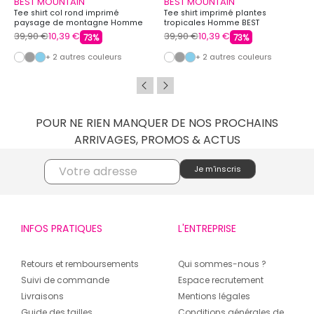
BEST MOUNTAIN
BEST MOUNTAIN
Tee shirt col rond imprimé
Tee shirt imprimé plantes
paysage de montagne Homme
tropicales Homme BEST
BEST MOUNTAIN
MOUNTAIN
39,90 €
10,39 €
39,90 €
10,39 €
73%
73%
+ 2 autres couleurs
+ 2 autres couleurs
POUR NE RIEN MANQUER DE NOS PROCHAINS
ARRIVAGES, PROMOS & ACTUS
INFOS PRATIQUES
L'ENTREPRISE
Retours et remboursements
Qui sommes-nous ?
Suivi de commande
Espace recrutement
Livraisons
Mentions légales
Guide des tailles
Conditions générales de