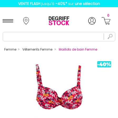
VENTE FLASH
jusqu'à
-40%
*
sur
une sélection
0
Femme
Vêtements Femme
Maillots de bain Femme