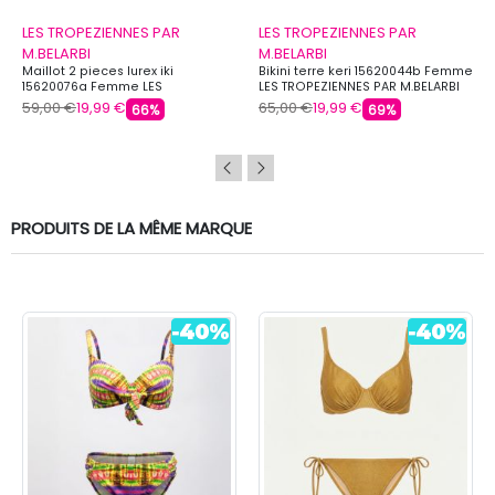
LES TROPEZIENNES PAR
LES TROPEZIENNES PAR
M.BELARBI
M.BELARBI
Maillot 2 pieces lurex iki
Bikini terre keri 15620044b Femme
15620076a Femme LES
LES TROPEZIENNES PAR M.BELARBI
TROPEZIENNES PAR M.BELARBI
59,00 €
19,99 €
65,00 €
19,99 €
66%
69%
PRODUITS DE LA MÊME MARQUE