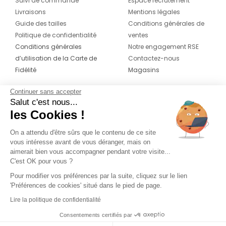
Suivi de commande
Espace recrutement
Livraisons
Mentions légales
Guide des tailles
Conditions générales de
Politique de confidentialité
ventes
Conditions générales
Notre engagement RSE
d’utilisation de la Carte de
Contactez-nous
Fidélité
Magasins
Continuer sans accepter
CONTACT
SUIVEZ-NOUS SUR LES
Salut c'est nous...
RÉSEAUX
les Cookies !
04 42 20 78 42
Du lundi au jeudi de 8h30 à 16h30 & le
On a attendu d'être sûrs que le contenu de ce site
vous intéresse avant de vous déranger, mais on
vendredi de 8h30 à 15h30
aimerait bien vous accompagner pendant votre visite...
C'est OK pour vous ?
Pour modifier vos préférences par la suite, cliquez sur le lien
'Préférences de cookies' situé dans le pied de page.
Lire la politique de confidentialité
Consentements certifiés par