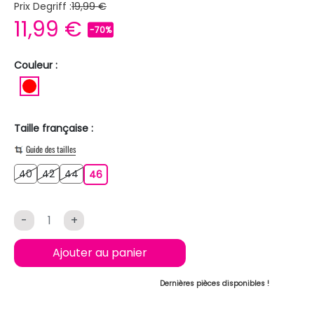
Prix Degriff :
19,99 €
11,99 €
-70%
Couleur :
ROUGE
Taille française :
Guide des tailles
40
42
44
40
42
44
46
46
-
+
Ajouter au panier
Dernières pièces disponibles !