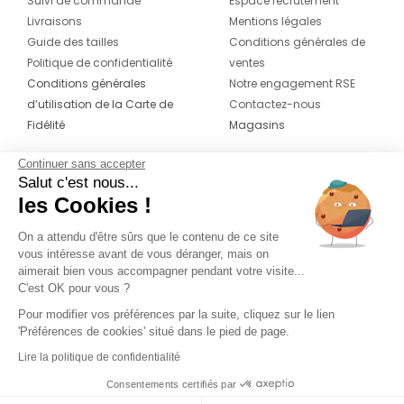
Suivi de commande
Espace recrutement
Livraisons
Mentions légales
Guide des tailles
Conditions générales de
Politique de confidentialité
ventes
Conditions générales
Notre engagement RSE
d’utilisation de la Carte de
Contactez-nous
Fidélité
Magasins
Continuer sans accepter
CONTACT
SUIVEZ-NOUS SUR LES
Salut c'est nous...
RÉSEAUX
les Cookies !
04 42 20 78 42
Du lundi au jeudi de 8h30 à 16h30 & le
On a attendu d'être sûrs que le contenu de ce site
vous intéresse avant de vous déranger, mais on
vendredi de 8h30 à 15h30
aimerait bien vous accompagner pendant votre visite...
C'est OK pour vous ?
Pour modifier vos préférences par la suite, cliquez sur le lien
'Préférences de cookies' situé dans le pied de page.
Lire la politique de confidentialité
Consentements certifiés par