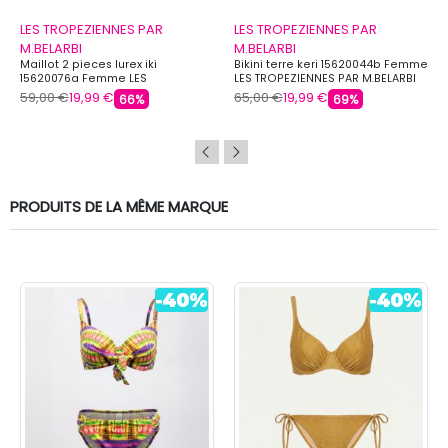
LES TROPEZIENNES PAR
LES TROPEZIENNES PAR
M.BELARBI
M.BELARBI
Maillot 2 pieces lurex iki
Bikini terre keri 15620044b Femme
15620076a Femme LES
LES TROPEZIENNES PAR M.BELARBI
TROPEZIENNES PAR M.BELARBI
59,00 €
19,99 €
65,00 €
19,99 €
66%
69%
PRODUITS DE LA MÊME MARQUE