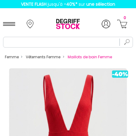
VENTE FLASH
jusqu'à
-40%
*
sur
une sélection
0
Femme
Vêtements Femme
Maillots de bain Femme