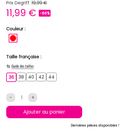
Prix Degriff :
19,99 €
11,99 €
-66%
Couleur :
ROUGE
Taille française :
Guide des tailles
38
40
42
44
36
38
40
42
44
36
-
+
Ajouter au panier
Dernières pièces disponibles !