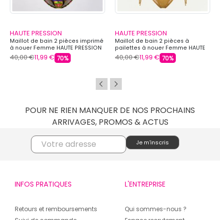
HAUTE PRESSION
HAUTE PRESSION
Maillot de bain 2 pièces imprimé
Maillot de bain 2 pièces à
à nouer Femme HAUTE PRESSION
pailettes à nouer Femme HAUTE
PRESSION
40,00 €
11,99 €
40,00 €
11,99 €
70%
70%
POUR NE RIEN MANQUER DE NOS PROCHAINS
ARRIVAGES, PROMOS & ACTUS
INFOS PRATIQUES
L'ENTREPRISE
Retours et remboursements
Qui sommes-nous ?