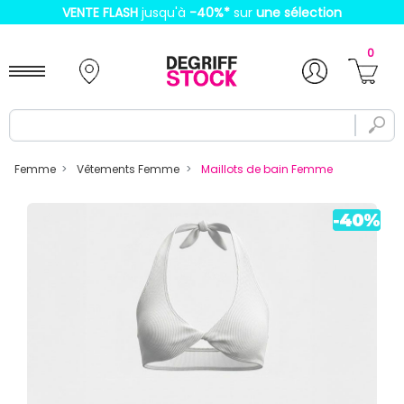
VENTE FLASH
jusqu'à
-40%
*
sur
une sélection
0
Femme
Vêtements Femme
Maillots de bain Femme