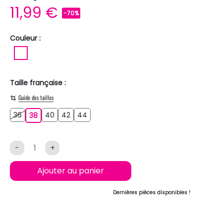
11,99 €
-70%
Couleur :
BLANC
Taille française :
Guide des tailles
36
40
42
44
36
38
40
42
44
38
-
+
Ajouter au panier
Dernières pièces disponibles !