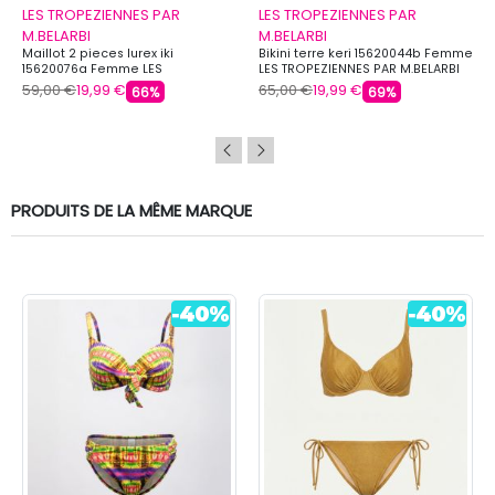
LES TROPEZIENNES PAR
LES TROPEZIENNES PAR
M.BELARBI
M.BELARBI
Maillot 2 pieces lurex iki
Bikini terre keri 15620044b Femme
15620076a Femme LES
LES TROPEZIENNES PAR M.BELARBI
TROPEZIENNES PAR M.BELARBI
59,00 €
19,99 €
65,00 €
19,99 €
66%
69%
PRODUITS DE LA MÊME MARQUE