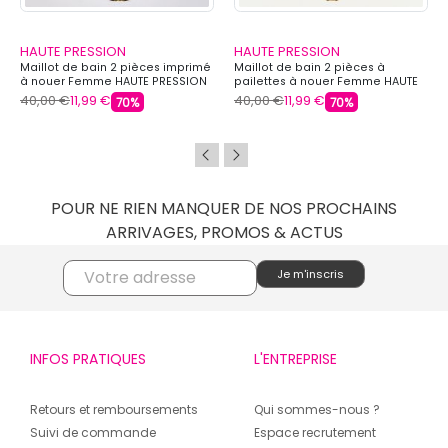
HAUTE PRESSION
HAUTE PRESSION
Maillot de bain 2 pièces imprimé
Maillot de bain 2 pièces à
à nouer Femme HAUTE PRESSION
pailettes à nouer Femme HAUTE
PRESSION
40,00 €
11,99 €
40,00 €
11,99 €
70%
70%
POUR NE RIEN MANQUER DE NOS PROCHAINS
ARRIVAGES, PROMOS & ACTUS
INFOS PRATIQUES
L'ENTREPRISE
Retours et remboursements
Qui sommes-nous ?
Suivi de commande
Espace recrutement