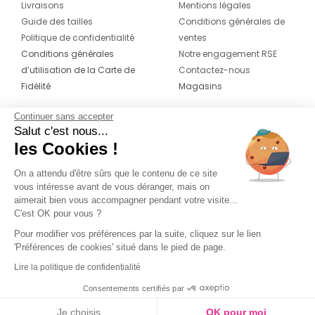
Livraisons
Mentions légales
Guide des tailles
Conditions générales de
Politique de confidentialité
ventes
Conditions générales
Notre engagement RSE
d’utilisation de la Carte de
Contactez-nous
Fidélité
Magasins
Continuer sans accepter
CONTACT
SUIVEZ-NOUS SUR LES
Salut c'est nous...
RÉSEAUX
les Cookies !
04 42 20 78 42
Du lundi au jeudi de 8h30 à 16h30 & le
On a attendu d'être sûrs que le contenu de ce site
vous intéresse avant de vous déranger, mais on
vendredi de 8h30 à 15h30
aimerait bien vous accompagner pendant votre visite...
C'est OK pour vous ?
Pour modifier vos préférences par la suite, cliquez sur le lien
'Préférences de cookies' situé dans le pied de page.
Lire la politique de confidentialité
Consentements certifiés par
Je choisis
OK pour moi