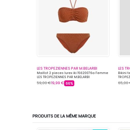
.BELARBI
LES TROPEZIENNES PAR M.BELARBI
LES T
anaba 15620073a
Maillot 2 pieces lurex iki 15620076a Femme
Bikini 
AR M.BELARBI
LES TROPEZIENNES PAR M.BELARBI
TROPEZ
59,00 €
19,99 €
65,00
66%
PRODUITS DE LA MÊME MARQUE