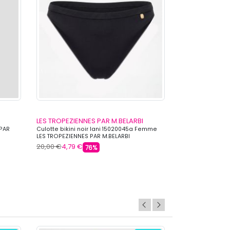
LES TROPEZIENNES PAR M.BELARBI
LES TROPEZIEN
 PAR
Culotte bikini noir lani 15020045a Femme
Haut de bikini n
LES TROPEZIENNES PAR M.BELARBI
LES TROPEZIENNE
20,00 €
4,79 €
39,00 €
10,39 €
76%