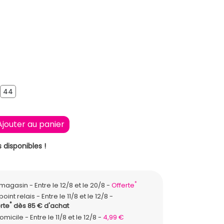
44
42
44
Ajouter au panier
 disponibles !
*
n magasin
Entre le 12/8 et le 20/8
Offerte
point relais
Entre le 11/8 et le 12/8
*
rte
dès 85 € d'achat
domicile
Entre le 11/8 et le 12/8
4,99 €