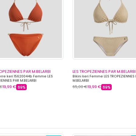
ROPEZIENNES PAR M.BELARBI
LES TROPEZIENNES PAR M.BELARBI
terre keri 15620044b Femme LES
Bikini keri Femme LES TROPEZIENNES
IENNES PAR M.BELARBI
M.BELARBI
 €
19,99 €
65,00 €
19,99 €
69%
69%