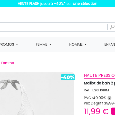
VENTE FLASH
jusqu'à
-40%
*
sur
une sélection
PROMOS
FEMME
HOMME
ENFA
in Femme
HAUTE PRESSIO
Maillot de bain 
Ref. : E26F1018M
PVC :
40,00€
?
Prix Degriff :
19,99
11,99 €