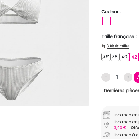
Couleur :
BLANC
Taille française :
Guide des tailles
36
38
40
36
38
40
42
-
+
Dernières pièces
Livraison e
Livraison en 
3,99 €
Offe
Livraison à 