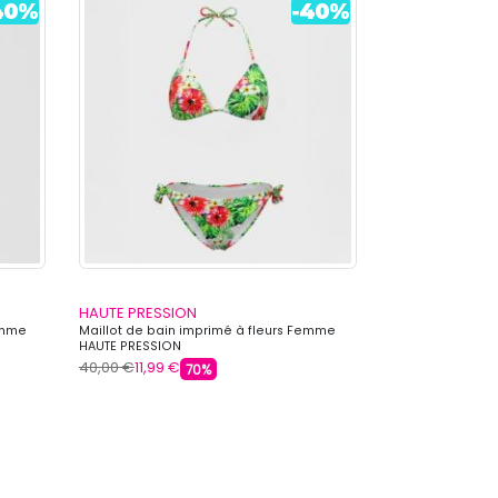
HAUTE PRESSION
HAUTE PRESSI
Femme
Maillot de bain imprimé à fleurs Femme
Maillot de bain 
HAUTE PRESSION
fleuri Femme HA
40,00 €
11,99 €
40,00 €
11,99 €
70%