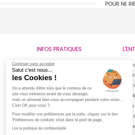
POUR NE R
INFOS PRATIQUES
L'EN
Continuer sans accepter
Retours et remboursements
Qui 
Salut c'est nous...
Suivi de commande
Espac
les Cookies !
Livraisons
Menti
On a attendu d'être sûrs que le contenu de ce
site vous intéresse avant de vous déranger,
Guide des tailles
Condi
mais on aimerait bien vous accompagner pendant votre visite...
Politique de confidentialité
Notre
C'est OK pour vous ?
Pour modifier vos préférences par la suite, cliquez sur le lien
Conditions générales d’utilisation
Cont
'Préférences de cookies' situé dans le pied de page.
de la Carte de Fidélité
Magas
Lire la politique de confidentialité