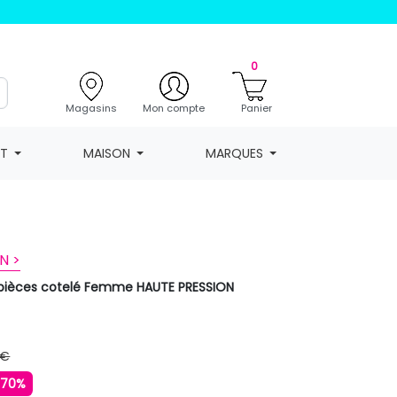
0
Magasins
Mon compte
Panier
NT
MAISON
MARQUES
N >
2 pièces cotelé Femme HAUTE PRESSION
 €
-70%