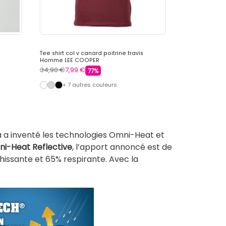
Tee shirt col v canard poitrine travis
Tee shirt col 
Homme LEE COOPER
COOPER
34,90 €
7,99 €
34,90 €
7,99 
77%
+ 7 autres couleurs
+ 7 au
ia a inventé les technologies Omni-Heat et
i-Heat Reflective
, l’apport annoncé est de
chissante et 65% respirante. Avec la