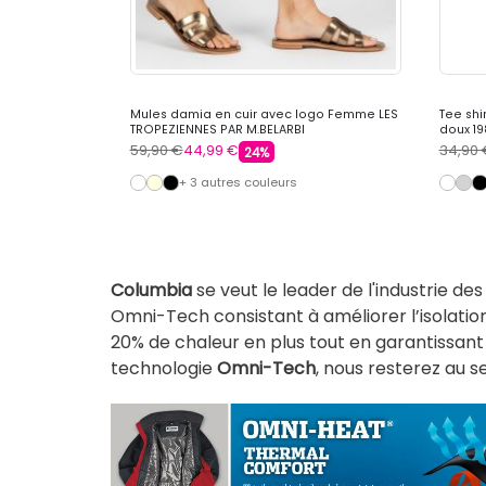
n Femme
Mules damia en cuir avec logo Femme LES
Tee shi
TROPEZIENNES PAR M.BELARBI
doux 1
59,90 €
44,99 €
34,90 
24%
+ 3 autres couleurs
Columbia
se veut le
leader de l'industrie de
Omni-Tech consistant à améliorer l’isolatio
20% de chaleur en plus tout en garantissant l
technologie
Omni-Tech
, nous resterez au 