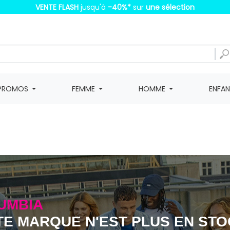
VENTE FLASH
jusqu'à
-40%
*
sur
une sélection
PROMOS
FEMME
HOMME
ENFA
UMBIA
TE MARQUE N'EST PLUS EN ST