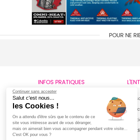
POUR NE R
INFOS PRATIQUES
L'EN
Continuer sans accepter
Salut c'est nous...
Retours et remboursements
Qui 
les Cookies !
Suivi de commande
Espac
On a attendu d'être sûrs que le contenu de ce
Livraisons
Menti
site vous intéresse avant de vous déranger,
mais on aimerait bien vous accompagner pendant votre visite...
Guide des tailles
Condi
C'est OK pour vous ?