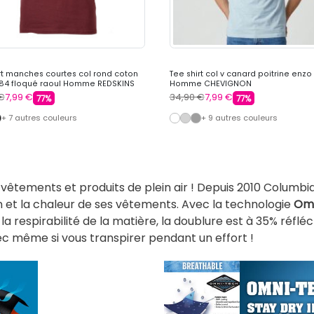
rt manches courtes col rond coton
Tee shirt col v canard poitrine enzo
984 floqué raoul Homme REDSKINS
Homme CHEVIGNON
€
7,99 €
34,90 €
7,99 €
77%
77%
+ 7 autres couleurs
+ 9 autres couleurs
s vêtements et produits de plein air ! Depuis 2010 Columb
n et la chaleur de ses vêtements. Avec la technologie
Omn
a respirabilité de la matière, la doublure est à 35% réflé
sec même si vous transpirer pendant un effort !