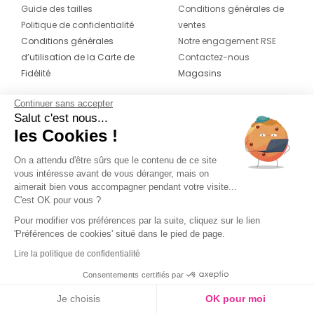
Guide des tailles
Conditions générales de
Politique de confidentialité
ventes
Conditions générales
Notre engagement RSE
d’utilisation de la Carte de
Contactez-nous
Fidélité
Magasins
Continuer sans accepter
CONTACT
SUIVEZ-NOUS SUR LES
Salut c'est nous...
RÉSEAUX
les Cookies !
04 42 20 78 42
Du lundi au jeudi de 8h30 à 16h30 & le
On a attendu d'être sûrs que le contenu de ce site
vous intéresse avant de vous déranger, mais on
vendredi de 8h30 à 15h30
aimerait bien vous accompagner pendant votre visite...
C'est OK pour vous ?
Pour modifier vos préférences par la suite, cliquez sur le lien
'Préférences de cookies' situé dans le pied de page.
Lire la politique de confidentialité
Consentements certifiés par
Je choisis
OK pour moi