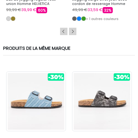
union Homme HELVETICA
cordon de resserage Homme
TORRENTE
99,99 €
39,99 €
49,99 €
33,59 €
60%
32%
+ 1 autres couleurs
PRODUITS DE LA MÊME MARQUE