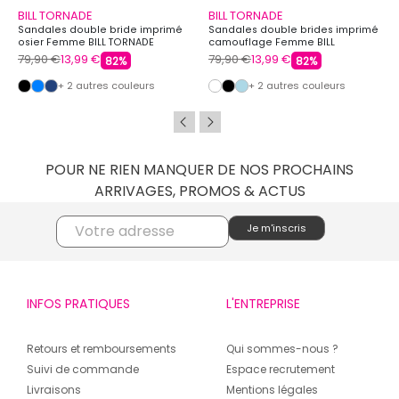
BILL TORNADE
BILL TORNADE
Sandales double bride imprimé
Sandales double brides imprimé
osier Femme BILL TORNADE
camouflage Femme BILL
TORNADE
79,90 €
13,99 €
79,90 €
13,99 €
82%
82%
+ 2 autres couleurs
+ 2 autres couleurs
POUR NE RIEN MANQUER DE NOS PROCHAINS
ARRIVAGES, PROMOS & ACTUS
INFOS PRATIQUES
L'ENTREPRISE
Retours et remboursements
Qui sommes-nous ?
Suivi de commande
Espace recrutement
Livraisons
Mentions légales