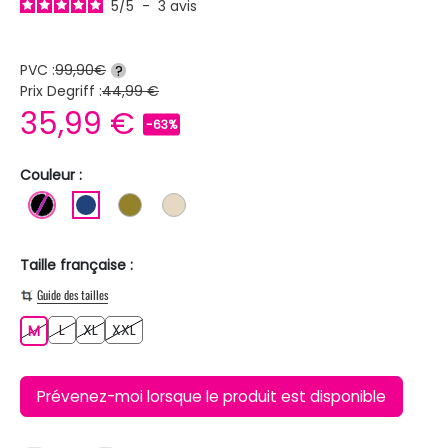
5
/
5
-
3
avis
PVC :
99,90€
?
Prix Degriff :
44,99 €
35,99 €
-63%
Couleur :
NOIR
BLEU FONCE
KAKI
BEIGE
Taille française :
Guide des tailles
L
XL
XXL
M
L
XL
XXL
M
Prévenez-moi lorsque le produit est disponible