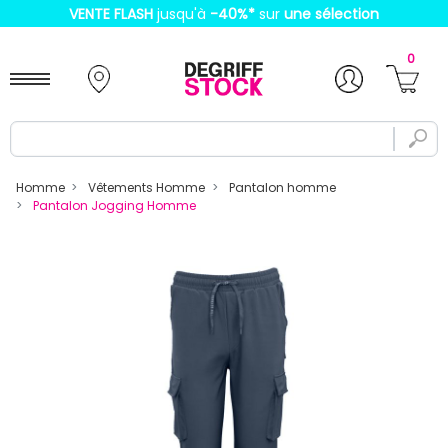
VENTE FLASH
jusqu'à
-40%
*
sur
une sélection
0
Homme
Vêtements Homme
Pantalon homme
Pantalon Jogging Homme