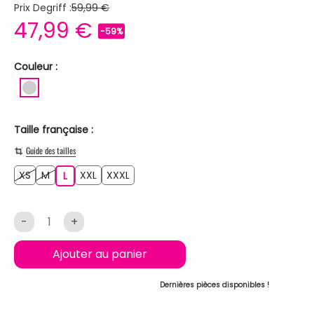
Prix Degriff :
59,99 €
47,99 €
-59%
Couleur :
ARGENT
Taille française :
Guide des tailles
XS
M
XXL
XXXL
XS
M
L
XXL
XXXL
L
-
+
Ajouter au panier
Dernières pièces disponibles !