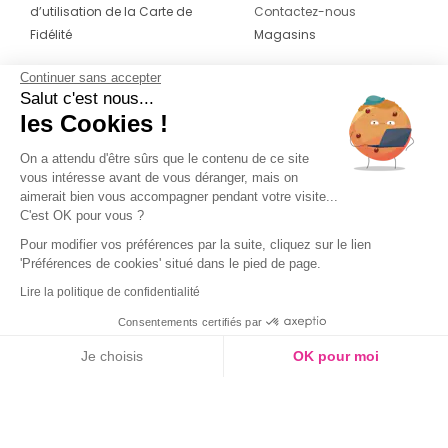
d’utilisation de la Carte de
Contactez-nous
Fidélité
Magasins
Continuer sans accepter
CONTACT
SUIVEZ-NOUS SUR LES
Salut c'est nous...
RÉSEAUX
les Cookies !
04 42 20 78 42
Du lundi au jeudi de 8h30 à 16h30 & le
On a attendu d'être sûrs que le contenu de ce site
vous intéresse avant de vous déranger, mais on
vendredi de 8h30 à 15h30
aimerait bien vous accompagner pendant votre visite...
C'est OK pour vous ?
Pour modifier vos préférences par la suite, cliquez sur le lien
'Préférences de cookies' situé dans le pied de page.
Lire la politique de confidentialité
Consentements certifiés par
Je choisis
OK pour moi
Axeptio consent
Plateforme de Gestion du Consentement : Personnalisez vos O
Notre plateforme vous permet d'adapter et de gérer vos paramètr