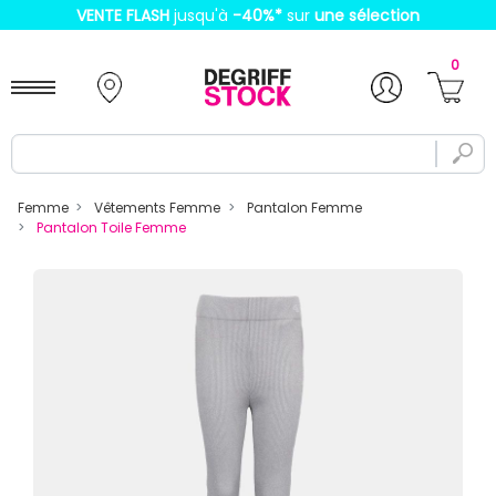
VENTE FLASH
jusqu'à
-40%
*
sur
une sélection
0
Femme
Vêtements Femme
Pantalon Femme
Pantalon Toile Femme