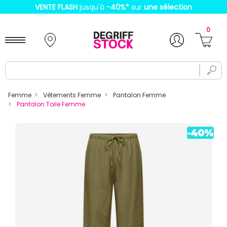
VENTE FLASH
jusqu'à
-40%
*
sur
une sélection
0
Femme
Vêtements Femme
Pantalon Femme
Pantalon Toile Femme