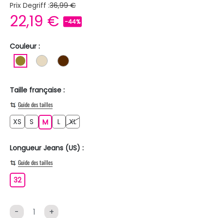
Prix Degriff :
36,99 €
22,19 €
-44%
Couleur :
KAKI
BEIGE
MARRON
Taille française :
Guide des tailles
XS
S
L
XL
XS
S
M
L
XL
M
Longueur Jeans (US) :
Guide des tailles
32
32
-
+