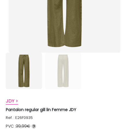
JDY >
Pantalon regular gill lin Femme JDY
Ref. : E26F0935
PVC :
39,99€
?