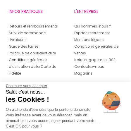
INFOS PRATIQUES
L'ENTREPRISE
Retours et remboursements
Qui sommes-nous ?
Suivi de commande
Espace recrutement
Livraisons
Mentions légales
Guide des tailles
Conditions générales de
Politique de confidentialité
ventes
Conditions générales
Notre engagement RSE
d’utilisation de la Carte de
Contactez-nous
Fidélité
Magasins
Continuer sans accepter
CONTACT
SUIVEZ-NOUS SUR LES
Salut c'est nous...
RÉSEAUX
les Cookies !
04 42 20 78 42
Du lundi au jeudi de 8h30 à 16h30 & le
On a attendu d'être sûrs que le contenu de ce site
vous intéresse avant de vous déranger, mais on
vendredi de 8h30 à 15h30
aimerait bien vous accompagner pendant votre visite...
C'est OK pour vous ?