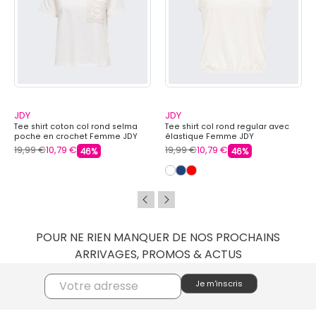
JDY
JDY
Tee shirt coton col rond selma
Tee shirt col rond regular avec
poche en crochet Femme JDY
élastique Femme JDY
19,99 €
10,79 €
19,99 €
10,79 €
46%
46%
POUR NE RIEN MANQUER DE NOS PROCHAINS
ARRIVAGES, PROMOS & ACTUS