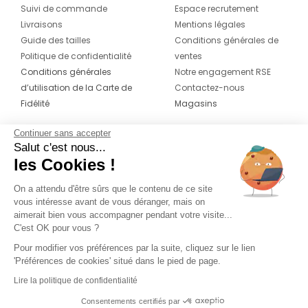
Suivi de commande
Espace recrutement
Livraisons
Mentions légales
Guide des tailles
Conditions générales de
Politique de confidentialité
ventes
Conditions générales
Notre engagement RSE
d’utilisation de la Carte de
Contactez-nous
Fidélité
Magasins
Continuer sans accepter
CONTACT
SUIVEZ-NOUS SUR LES
Salut c'est nous...
RÉSEAUX
les Cookies !
04 42 20 78 42
Du lundi au jeudi de 8h30 à 16h30 & le
On a attendu d'être sûrs que le contenu de ce site
vous intéresse avant de vous déranger, mais on
vendredi de 8h30 à 15h30
aimerait bien vous accompagner pendant votre visite...
C'est OK pour vous ?
Pour modifier vos préférences par la suite, cliquez sur le lien
'Préférences de cookies' situé dans le pied de page.
Lire la politique de confidentialité
Consentements certifiés par