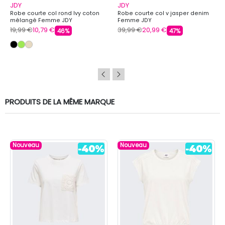
JDY
JDY
Robe courte col rond Ivy coton
Robe courte col v jasper denim
mélangé Femme JDY
Femme JDY
19,99 €
10,79 €
39,99 €
20,99 €
46%
47%
PRODUITS DE LA MÊME MARQUE
Nouveau
Nouveau