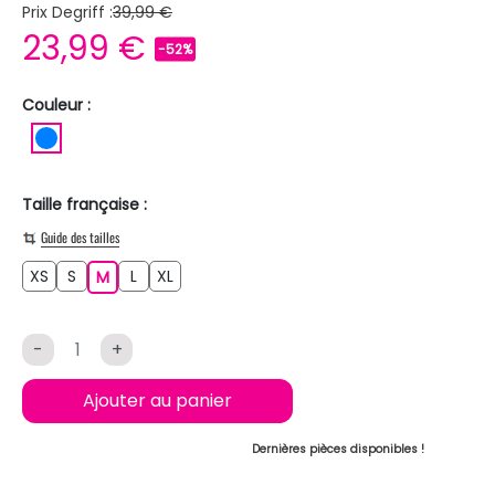
Prix Degriff :
39,99 €
23,99 €
-52%
Couleur :
BLEU
Taille française :
Guide des tailles
XS
S
L
XL
XS
S
M
L
XL
M
-
+
Ajouter au panier
Dernières pièces disponibles !