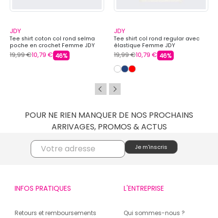
JDY
JDY
Tee shirt coton col rond selma
Tee shirt col rond regular avec
poche en crochet Femme JDY
élastique Femme JDY
19,99 €
10,79 €
19,99 €
10,79 €
46%
46%
POUR NE RIEN MANQUER DE NOS PROCHAINS
ARRIVAGES, PROMOS & ACTUS
INFOS PRATIQUES
L'ENTREPRISE
Retours et remboursements
Qui sommes-nous ?