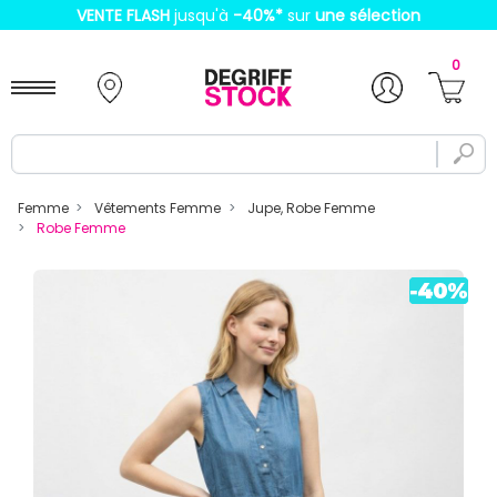
VENTE FLASH
jusqu'à
-40%
*
sur
une sélection
0
Femme
Vêtements Femme
Jupe, Robe Femme
Robe Femme