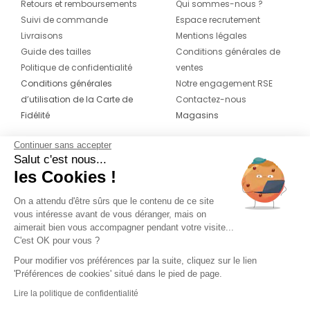
Retours et remboursements
Qui sommes-nous ?
Suivi de commande
Espace recrutement
Livraisons
Mentions légales
Guide des tailles
Conditions générales de
Politique de confidentialité
ventes
Conditions générales
Notre engagement RSE
d’utilisation de la Carte de
Contactez-nous
Fidélité
Magasins
Continuer sans accepter
CONTACT
SUIVEZ-NOUS SUR LES
Salut c'est nous...
RÉSEAUX
les Cookies !
04 42 20 78 42
Du lundi au jeudi de 8h30 à 16h30 & le
On a attendu d'être sûrs que le contenu de ce site
vous intéresse avant de vous déranger, mais on
vendredi de 8h30 à 15h30
aimerait bien vous accompagner pendant votre visite...
C'est OK pour vous ?
Pour modifier vos préférences par la suite, cliquez sur le lien
'Préférences de cookies' situé dans le pied de page.
Lire la politique de confidentialité