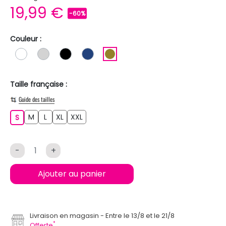
19,99 €
-60%
Couleur :
BLANC
GRIS CLAIR
NOIR
BLEU FONCE
KAKI
Taille française :
Guide des tailles
M
L
XL
XXL
S
M
L
XL
XXL
S
-
+
Ajouter au panier
Livraison en magasin
Entre le 13/8 et le 21/8
*
Offerte