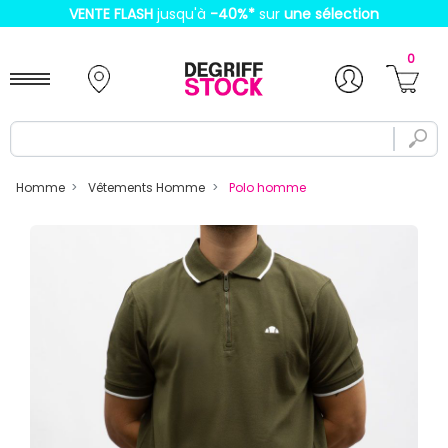
VENTE FLASH
jusqu'à
-40%
*
sur
une sélection
0
Homme
Vêtements Homme
Polo homme