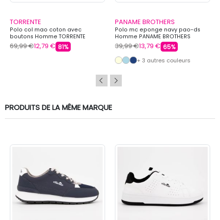
TORRENTE
PANAME BROTHERS
Polo col mao coton avec
Polo mc eponge navy pao-ds
boutons Homme TORRENTE
Homme PANAME BROTHERS
69,99 €
12,79 €
39,99 €
13,79 €
81%
65%
+ 3 autres couleurs
PRODUITS DE LA MÊME MARQUE