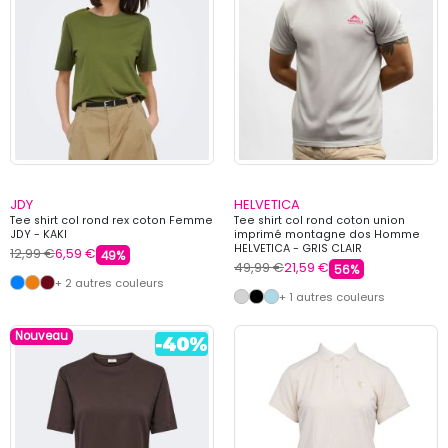
JDY
HELVETICA
Tee shirt col rond rex coton Femme
Tee shirt col rond coton union
JDY - KAKI
imprimé montagne dos Homme
HELVETICA - GRIS CLAIR
12,99 €
6,59 €
49%
49,99 €
21,59 €
56%
+ 2 autres couleurs
+ 1 autres couleurs
Nouveau