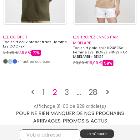
LEE COOPER
LES TROPEZIENNES PAR
Tee shirt col v broder travis Homme
M.BELARBI
LEE COOPER
Tee shirt gold split 11123805a
34,90 €
7,99 €
Femme LES TROPEZIENNES PAR
77%
M.BELARBI - BEIGE
+ 1 autres couleurs
39,00 €
15,99 €
59%
Précédent
Suivant
<
1
2
3
…
28
>
Affichage 31-60 de 829 article(s)
POUR NE RIEN MANQUER DE NOS PROCHAINS
ARRIVAGES, PROMOS & ACTUS