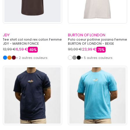
JDY
BURTON OF LONDON
Tee shirt col rond rex coton Femme
Polo coeur poitrine josiana Femme
JDY - MARRON FONCE
BURTON OF LONDON - BEIGE
12,99 €
6,59 €
90,00 €
23,99 €
49%
73%
+ 2 autres couleurs
+ 5 autres couleurs