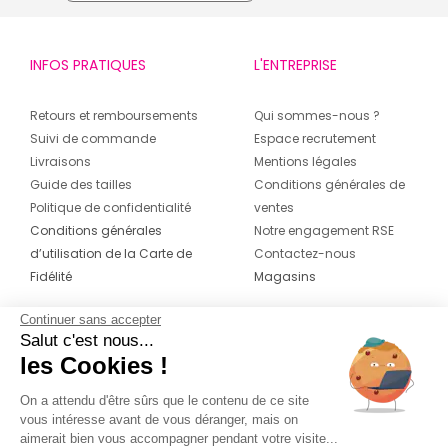
INFOS PRATIQUES
L'ENTREPRISE
Retours et remboursements
Qui sommes-nous ?
Suivi de commande
Espace recrutement
Livraisons
Mentions légales
Guide des tailles
Conditions générales de
Politique de confidentialité
ventes
Conditions générales
Notre engagement RSE
d’utilisation de la Carte de
Contactez-nous
Fidélité
Magasins
Continuer sans accepter
CONTACT
SUIVEZ-NOUS SUR LES
Salut c'est nous...
RÉSEAUX
les Cookies !
04 42 20 78 42
Du lundi au jeudi de 8h30 à 16h30 & le
On a attendu d'être sûrs que le contenu de ce site
vous intéresse avant de vous déranger, mais on
vendredi de 8h30 à 15h30
aimerait bien vous accompagner pendant votre visite...