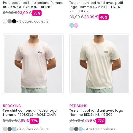
Polo coeur poitrine josiana Femme
Tee shirt uni col rond avec petit
BURTON OF LONDON - BLANC
logo Homme TOMMY HILFIGER -
ROSE CLAIR
90,00 €
23,99 €
73%
39,99 €
23,99 €
40%
+ 5 autres couleurs
REDSKINS
REDSKINS
Tee shirt col rond uni avec logo
Tee shirt col rond uni avec logo
Homme REDSKINS - ROSE CLAIR
Homme REDSKINS - BEIGE
34,90 €
7,99 €
34,90 €
7,99 €
77%
77%
+ 4 autres couleurs
+ 4 autres couleurs