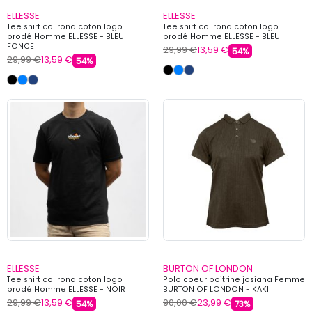
ELLESSE
ELLESSE
Tee shirt col rond coton logo
Tee shirt col rond coton logo
brodé Homme ELLESSE - BLEU
brodé Homme ELLESSE - BLEU
FONCE
29,99 €
13,59 €
54%
29,99 €
13,59 €
54%
ELLESSE
BURTON OF LONDON
Tee shirt col rond coton logo
Polo coeur poitrine josiana Femme
brodé Homme ELLESSE - NOIR
BURTON OF LONDON - KAKI
29,99 €
13,59 €
90,00 €
23,99 €
54%
73%