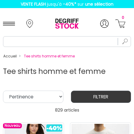
VENTE FLASH
jusqu'à
-40%
*
sur
une sélection
0
Accueil
Tee shirts homme et femme
Tee shirts homme et femme
FILTRER
829 articles
Nouveau