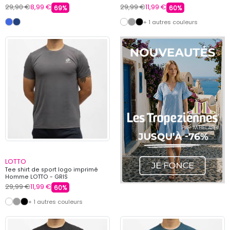
29,90 €
8,99 €
29,99 €
11,99 €
69%
60%
+ 1 autres couleurs
LOTTO
Tee shirt de sport logo imprimé
Homme LOTTO - GRIS
29,99 €
11,99 €
60%
+ 1 autres couleurs