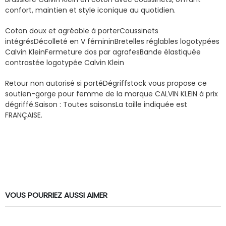
confort, maintien et style iconique au quotidien.
Coton doux et agréable à porter
Coussinets
intégrés
Décolleté en V féminin
Bretelles réglables logotypées
Calvin Klein
Fermeture dos par agrafes
Bande élastiquée
contrastée logotypée Calvin Klein
Retour non autorisé si porté
Dégriffstock vous propose ce
soutien-gorge pour femme de la marque CALVIN KLEIN à prix
dégriffé.
Saison : Toutes saisons
La taille indiquée est
FRANÇAISE.
VOUS POURRIEZ AUSSI AIMER