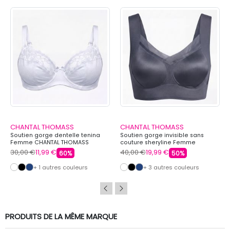
CHANTAL THOMASS
CHANTAL THOMASS
Soutien gorge dentelle tenina
Soutien gorge invisible sans
Femme CHANTAL THOMASS
couture sheryline Femme
CHANTAL THOMASS
30,00 €
11,99 €
40,00 €
19,99 €
60%
50%
+ 1 autres couleurs
+ 3 autres couleurs
PRODUITS DE LA MÊME MARQUE