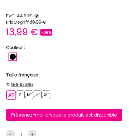
PVC :
44,90€
?
Prix Degriff :
19,99 €
13,99 €
-68%
Couleur :
NOIR
Taille française :
Guide des tailles
S
M
L
XL
XS
S
M
L
XL
XS
Prévenez-moi lorsque le produit est disponible
-
+