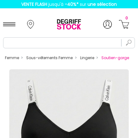
VENTE FLASH
jusqu'à
-40%
*
sur
une sélection
0
Femme
Sous-vêtements Femme
Lingerie
Soutien-gorge