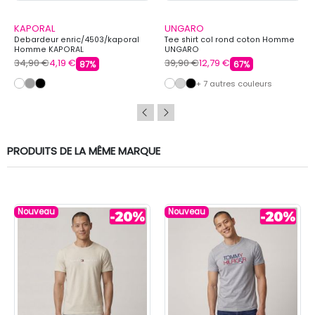
KAPORAL
UNGARO
Debardeur enric/4503/kaporal
Tee shirt col rond coton Homme
Homme KAPORAL
UNGARO
34,90 €
4,19 €
39,90 €
12,79 €
87%
67%
+ 7 autres couleurs
PRODUITS DE LA MÊME MARQUE
Nouveau
Nouveau