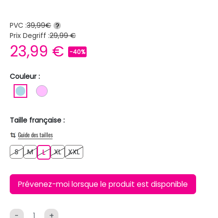
PVC :
39,99€
?
Prix Degriff :
29,99 €
23,99 €
-40%
Couleur :
BLEU CLAIR
ROSE CLAIR
Taille française :
Guide des tailles
S
M
XL
XXL
S
M
L
XL
XXL
L
Prévenez-moi lorsque le produit est disponible
-
+