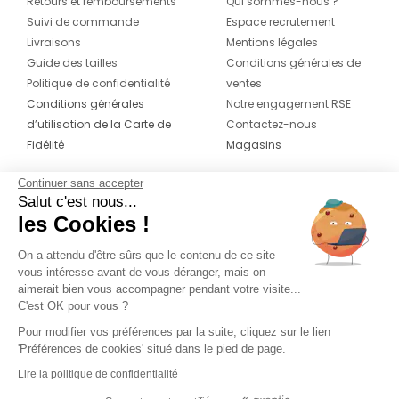
Retours et remboursements
Qui sommes-nous ?
Suivi de commande
Espace recrutement
Livraisons
Mentions légales
Guide des tailles
Conditions générales de
Politique de confidentialité
ventes
Conditions générales
Notre engagement RSE
d’utilisation de la Carte de
Contactez-nous
Fidélité
Magasins
Continuer sans accepter
CONTACT
SUIVEZ-NOUS SUR LES
Salut c'est nous...
RÉSEAUX
les Cookies !
04 42 20 78 42
Du lundi au jeudi de 8h30 à 16h30 & le
On a attendu d'être sûrs que le contenu de ce site
vous intéresse avant de vous déranger, mais on
vendredi de 8h30 à 15h30
aimerait bien vous accompagner pendant votre visite...
C'est OK pour vous ?
Pour modifier vos préférences par la suite, cliquez sur le lien
'Préférences de cookies' situé dans le pied de page.
Lire la politique de confidentialité