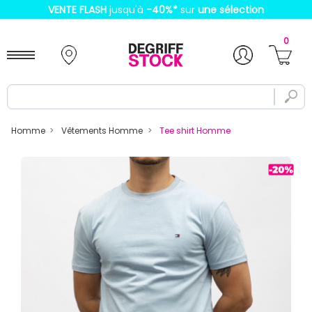
VENTE FLASH
jusqu'à
-40%
*
sur
une sélection
0
Homme
Vêtements Homme
Tee shirt Homme