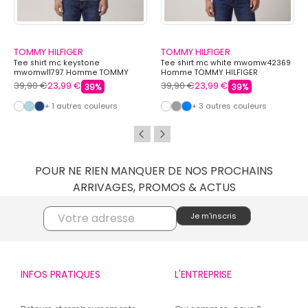
TOMMY HILFIGER
TOMMY HILFIGER
Tee shirt mc keystone
Tee shirt mc white mwomw42369
mwomw11797 Homme TOMMY
Homme TOMMY HILFIGER
HILFIGER
39,90 €
23,99 €
39,90 €
23,99 €
39%
39%
+ 1 autres couleurs
+ 3 autres couleurs
POUR NE RIEN MANQUER DE NOS PROCHAINS
ARRIVAGES, PROMOS & ACTUS
INFOS PRATIQUES
L'ENTREPRISE