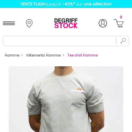
VENTE FLASH
jusqu'à
-40%
*
sur
une sélection
0
Homme
Vêtements Homme
Tee shirt Homme