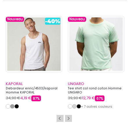
Nouveau
Nouveau
KAPORAL
UNGARO
Debardeur enric/4503/kaporal
Tee shirt col rond coton Homme
Homme KAPORAL
UNGARO
34,90 €
4,19 €
39,90 €
12,79 €
87%
67%
+ 7 autres couleurs