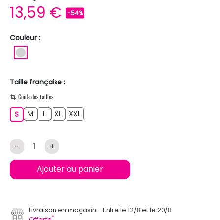
13,59 €
-54%
Couleur :
GRIS CLAIR
Taille française :
Guide des tailles
M
L
XL
XXL
S
M
L
XL
XXL
S
-
+
Ajouter au panier
Livraison en magasin
Entre le 12/8 et le 20/8
*
Offerte