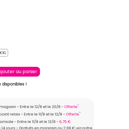
XXL
XXL
Ajouter au panier
 disponibles !
*
n magasin
Entre le 12/8 et le 20/8
Offerte
*
point relais
Entre le 11/8 et le 12/8
Offerte
domicile
Entre le 11/8 et le 12/8
6,75 €
 14 jours - Gratuits en magasin ou 2,99 € via notre