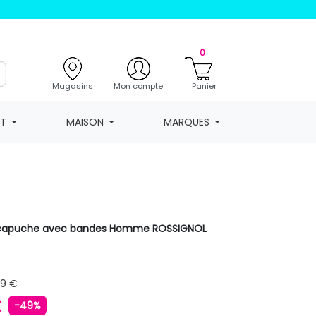
0
Magasins
Mon compte
Panier
NT
MAISON
MARQUES
à capuche avec bandes Homme ROSSIGNOL
99 €
€
-49%