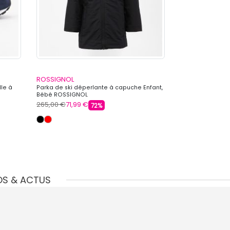
ROSSIGNOL
ROSSIGNOL
lle à
Parka de ski déperlante à capuche Enfant,
Blouson de dépe
Bébé ROSSIGNOL
Homme ROSSIG
265,00 €
71,99 €
399,00 €
199,99
72%
OS & ACTUS