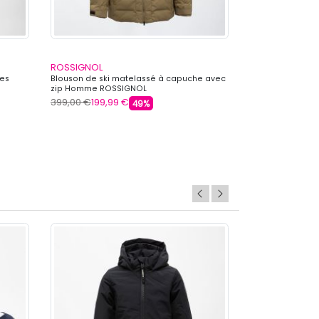
ROSSIGNOL
ROSSIGNOL
des
Blouson de ski matelassé à capuche avec
Blouson de ski 
zip Homme ROSSIGNOL
réfléchissante
399,00 €
199,99 €
399,00 €
199,99
49%