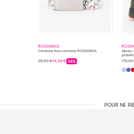
ROSSIGNOL
ROSSI
 à capuche avec
Ceinture tissu Homme ROSSIGNOL
Apres-s
platef
35,00 €
14,39 €
170,00
58%
POUR NE R