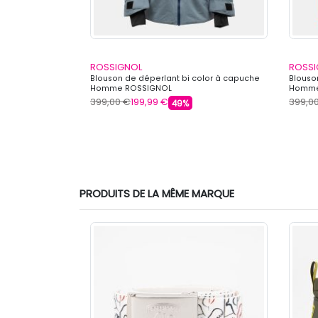
ROSSIGNOL
ROSSI
puche Homme
Blouson de déperlant bi color à capuche
Blouso
Homme ROSSIGNOL
Homme
399,00 €
199,99 €
399,0
49%
PRODUITS DE LA MÊME MARQUE