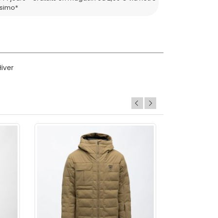
ssimo*
iver