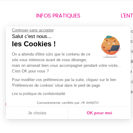
INFOS PRATIQUES
L'EN
Continuer sans accepter
Retours et remboursements
Qui 
Salut c'est nous...
Suivi de commande
Espac
les Cookies !
Livraisons
Menti
On a attendu d'être sûrs que le contenu de ce
site vous intéresse avant de vous déranger,
Guide des tailles
Condi
mais on aimerait bien vous accompagner pendant votre visite...
Politique de confidentialité
Notre
C'est OK pour vous ?
Pour modifier vos préférences par la suite, cliquez sur le lien
Conditions générales d’utilisation
Cont
'Préférences de cookies' situé dans le pied de page.
de la Carte de Fidélité
Magas
Lire la politique de confidentialité
Consentements certifiés par
Je choisis
OK pour moi
Axeptio consent
Plateforme de Gestion du Consentement : Personnalisez vo