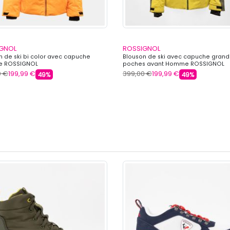
GNOL
ROSSIGNOL
n de ski bi color avec capuche
Blouson de ski avec capuche gran
 ROSSIGNOL
poches avant Homme ROSSIGNOL
0 €
199,99 €
399,00 €
199,99 €
49%
49%