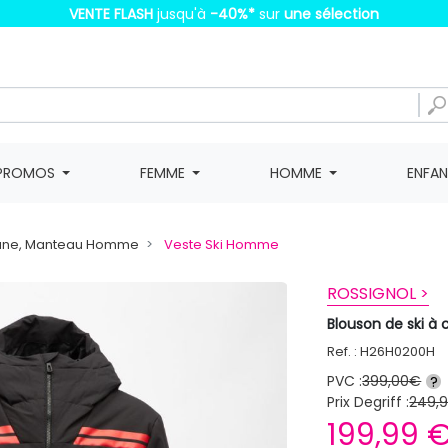
VENTE FLASH
jusqu'à
-40%
*
sur
une sélection
PROMOS
FEMME
HOMME
ENFA
une, Manteau Homme
Veste Ski Homme
ROSSIGNOL >
Blouson de ski 
Ref. : H26H0200H
PVC :
399,00€
?
Prix Degriff :
249,
199,99 