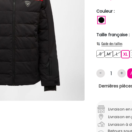
Couleur :
NOIR
Taille française :
Guide des tailles
S
M
L
S
M
L
XL
XL
-
+
Dernières pièces
Livraison e
Livraison en 
Livraison à 
Retours sous