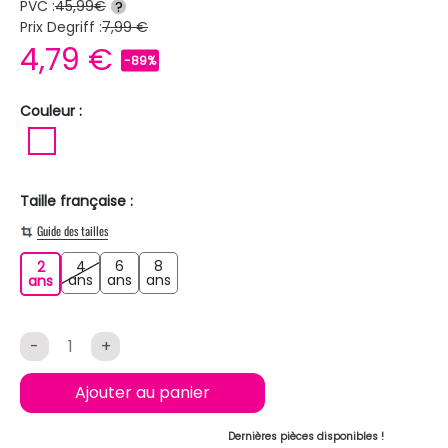
PVC :
45,99€
?
Prix Degriff :
7,99 €
4,79 €
-89%
Couleur :
BLANC
Taille française :
Guide des tailles
4
6
8
2
4 ans
6 ans
8 ans
2 ans
ans
ans
ans
ans
-
+
Ajouter au panier
Dernières pièces disponibles !