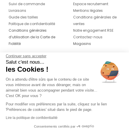
Suivi de commande
Espace recrutement
Livraisons
Mentions légales
Guide des tailles
Conditions générales de
Politique de confidentialité
ventes
Conditions générales
Notre engagement RSE
d’utilisation de la Carte de
Contactez-nous
Fidélité
Magasins
Continuer sans accepter
CONTACT
SUIVEZ-NOUS SUR LES
Salut c'est nous...
RÉSEAUX
les Cookies !
04 42 20 78 42
Du lundi au jeudi de 8h30 à 16h30 & le
On a attendu d'être sûrs que le contenu de ce site
vous intéresse avant de vous déranger, mais on
vendredi de 8h30 à 15h30
aimerait bien vous accompagner pendant votre visite...
C'est OK pour vous ?
Pour modifier vos préférences par la suite, cliquez sur le lien
'Préférences de cookies' situé dans le pied de page.
Lire la politique de confidentialité
Consentements certifiés par