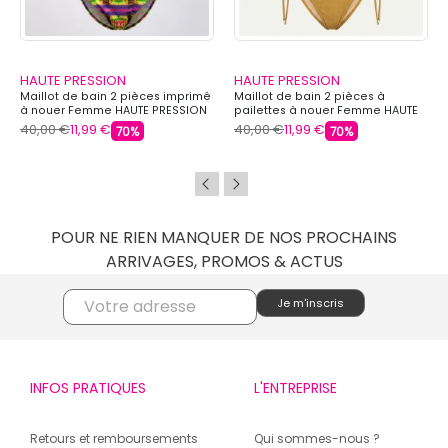
HAUTE PRESSION
HAUTE PRESSION
Maillot de bain 2 pièces imprimé
Maillot de bain 2 pièces à
à nouer Femme HAUTE PRESSION
pailettes à nouer Femme HAUTE
PRESSION
40,00 €
11,99 €
40,00 €
11,99 €
70%
70%
POUR NE RIEN MANQUER DE NOS PROCHAINS
ARRIVAGES, PROMOS & ACTUS
INFOS PRATIQUES
L'ENTREPRISE
Retours et remboursements
Qui sommes-nous ?