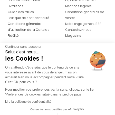
Suivi de commande
Espace recrutement
Livraisons
Mentions légales
Guide des tailles
Conditions générales de
Politique de confidentialité
ventes
Conditions générales
Notre engagement RSE
d’utilisation de la Carte de
Contactez-nous
Fidélité
Magasins
Continuer sans accepter
CONTACT
SUIVEZ-NOUS SUR LES
Salut c'est nous...
RÉSEAUX
les Cookies !
04 42 20 78 42
Du lundi au jeudi de 8h30 à 16h30 & le
On a attendu d'être sûrs que le contenu de ce site
vous intéresse avant de vous déranger, mais on
vendredi de 8h30 à 15h30
aimerait bien vous accompagner pendant votre visite...
C'est OK pour vous ?
Pour modifier vos préférences par la suite, cliquez sur le lien
'Préférences de cookies' situé dans le pied de page.
Lire la politique de confidentialité
Consentements certifiés par