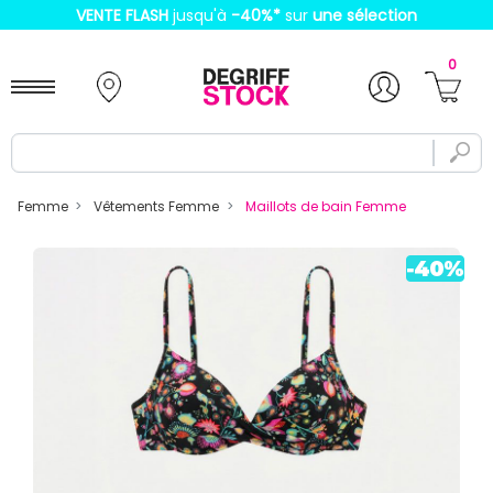
VENTE FLASH
jusqu'à
-40%
*
sur
une sélection
0
Femme
Vêtements Femme
Maillots de bain Femme