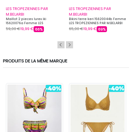
LES TROPEZIENNES PAR
LES TROPEZIENNES PAR
M.BELARBI
M.BELARBI
Maillot 2 pieces lurex iki
Bikini terre keri 15620044b Femme
15620076a Femme LES
LES TROPEZIENNES PAR M.BELARBI
TROPEZIENNES PAR M.BELARBI
59,00 €
19,99 €
65,00 €
19,99 €
66%
69%
PRODUITS DE LA MÊME MARQUE