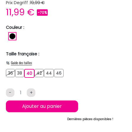
Prix Degriff :
19,99 €
11,99 €
-70%
Couleur :
NOIR
Taille française :
Guide des tailles
36
38
42
44
46
36
38
40
42
44
46
40
-
+
Ajouter au panier
Dernières pièces disponibles !