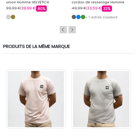
union Homme HELVETICA
cordon de resserage Homme
TORRENTE
99,99 €
39,99 €
49,99 €
33,59 €
60%
32%
+ 1 autres couleurs
PRODUITS DE LA MÊME MARQUE