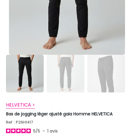
HELVETICA >
Bas de jogging léger ajusté gaia Homme HELVETICA
Ref. : P26H1417
5
/
5
-
1
avis