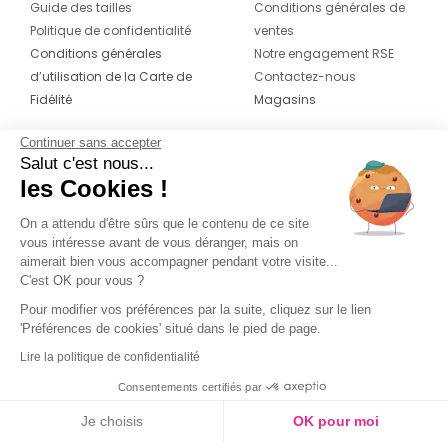
Guide des tailles
Conditions générales de
Politique de confidentialité
ventes
Conditions générales
Notre engagement RSE
d’utilisation de la Carte de
Contactez-nous
Fidélité
Magasins
Continuer sans accepter
CONTACT
SUIVEZ-NOUS SUR LES
Salut c'est nous...
RÉSEAUX
les Cookies !
04 42 20 78 42
Du lundi au jeudi de 8h30 à 16h30 & le
On a attendu d'être sûrs que le contenu de ce site
vous intéresse avant de vous déranger, mais on
vendredi de 8h30 à 15h30
aimerait bien vous accompagner pendant votre visite...
C'est OK pour vous ?
Pour modifier vos préférences par la suite, cliquez sur le lien
'Préférences de cookies' situé dans le pied de page.
Lire la politique de confidentialité
Consentements certifiés par
Je choisis
OK pour moi