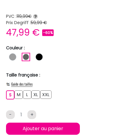
PVC :
119,99€
?
Prix Degriff :
59,99 €
47,99 €
-60%
Couleur :
GRIS
GRIS FONCE
NOIR
Taille française :
Guide des tailles
M
L
XL
XXL
S
M
L
XL
XXL
S
-
+
Ajouter au panier