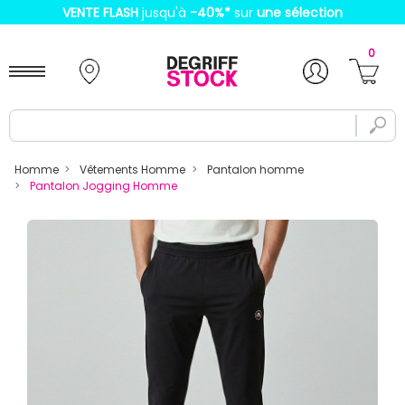
VENTE FLASH
jusqu'à
-40%
*
sur
une sélection
0
Homme
Vêtements Homme
Pantalon homme
Pantalon Jogging Homme