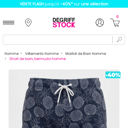
VENTE FLASH
jusqu'à
-40%
*
sur
une sélection
0
Homme
Vêtements Homme
Maillot de Bain Homme
Short de bain, bermuda homme