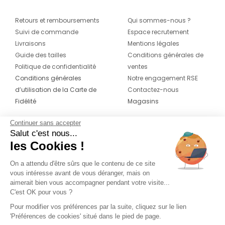
Retours et remboursements
Qui sommes-nous ?
Suivi de commande
Espace recrutement
Livraisons
Mentions légales
Guide des tailles
Conditions générales de
Politique de confidentialité
ventes
Conditions générales
Notre engagement RSE
d’utilisation de la Carte de
Contactez-nous
Fidélité
Magasins
Continuer sans accepter
CONTACT
SUIVEZ-NOUS SUR LES
Salut c'est nous...
RÉSEAUX
les Cookies !
04 42 20 78 42
Du lundi au jeudi de 8h30 à 16h30 & le
On a attendu d'être sûrs que le contenu de ce site
vous intéresse avant de vous déranger, mais on
vendredi de 8h30 à 15h30
aimerait bien vous accompagner pendant votre visite...
C'est OK pour vous ?
Pour modifier vos préférences par la suite, cliquez sur le lien
'Préférences de cookies' situé dans le pied de page.