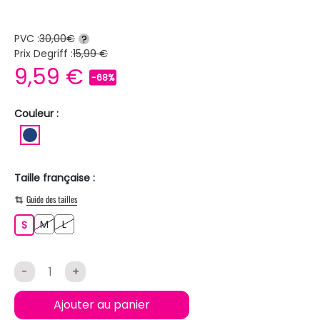
PVC :
30,00€
?
Prix Degriff :
15,99 €
9,59 €
-68%
Couleur :
BLEU FONCE
Taille française :
Guide des tailles
M
L
S
M
L
S
-
+
Ajouter au panier