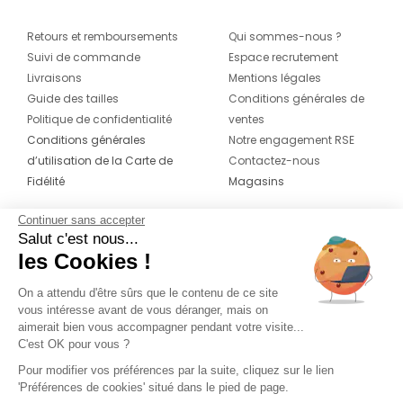
Retours et remboursements
Qui sommes-nous ?
Suivi de commande
Espace recrutement
Livraisons
Mentions légales
Guide des tailles
Conditions générales de
Politique de confidentialité
ventes
Conditions générales
Notre engagement RSE
d’utilisation de la Carte de
Contactez-nous
Fidélité
Magasins
Continuer sans accepter
CONTACT
SUIVEZ-NOUS SUR LES
Salut c'est nous...
RÉSEAUX
les Cookies !
04 42 20 78 42
Du lundi au jeudi de 8h30 à 16h30 & le
On a attendu d'être sûrs que le contenu de ce site
vous intéresse avant de vous déranger, mais on
vendredi de 8h30 à 15h30
aimerait bien vous accompagner pendant votre visite...
C'est OK pour vous ?
Pour modifier vos préférences par la suite, cliquez sur le lien
'Préférences de cookies' situé dans le pied de page.