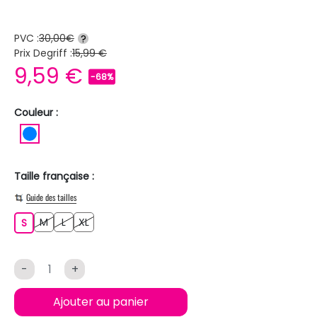
PVC :
30,00€
?
Prix Degriff :
15,99 €
9,59 €
-68%
Couleur :
BLEU
Taille française :
Guide des tailles
M
L
XL
S
M
L
XL
S
-
+
Ajouter au panier