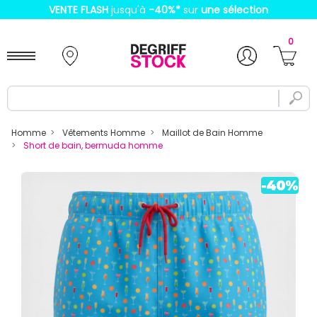
VENTE FLASH
jusqu'à
-40%
*
sur
une sélection
0
Homme
Vêtements Homme
Maillot de Bain Homme
Short de bain, bermuda homme