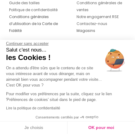
Guide des tailles
Conditions générales de
Politique de confidentialité
ventes
Conditions générales
Notre engagement RSE
d’utilisation de la Carte de
Contactez-nous
Fidélité
Magasins
Continuer sans accepter
CONTACT
SUIVEZ-NOUS SUR LES
Salut c'est nous...
RÉSEAUX
les Cookies !
04 42 20 78 42
Du lundi au jeudi de 8h30 à 16h30 & le
On a attendu d'être sûrs que le contenu de ce site
vous intéresse avant de vous déranger, mais on
vendredi de 8h30 à 15h30
aimerait bien vous accompagner pendant votre visite...
C'est OK pour vous ?
Pour modifier vos préférences par la suite, cliquez sur le lien
'Préférences de cookies' situé dans le pied de page.
Lire la politique de confidentialité
Consentements certifiés par
Je choisis
OK pour moi