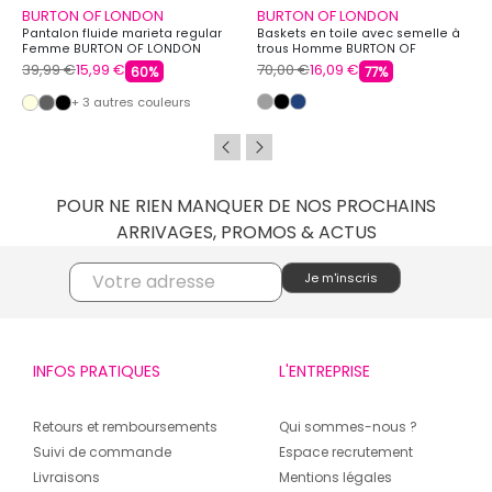
BURTON OF LONDON
BURTON OF LONDON
Pantalon fluide marieta regular
Baskets en toile avec semelle à
Femme BURTON OF LONDON
trous Homme BURTON OF
LONDON
39,99 €
15,99 €
70,00 €
16,09 €
60%
77%
+ 3 autres couleurs
POUR NE RIEN MANQUER DE NOS PROCHAINS
ARRIVAGES, PROMOS & ACTUS
INFOS PRATIQUES
L'ENTREPRISE
Retours et remboursements
Qui sommes-nous ?
Suivi de commande
Espace recrutement
Livraisons
Mentions légales