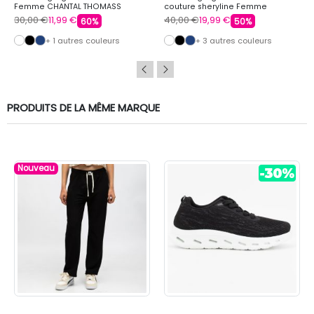
Femme CHANTAL THOMASS
couture sheryline Femme
CHANTAL THOMASS
30,00 €
11,99 €
40,00 €
19,99 €
60%
50%
+ 1 autres couleurs
+ 3 autres couleurs
PRODUITS DE LA MÊME MARQUE
Nouveau