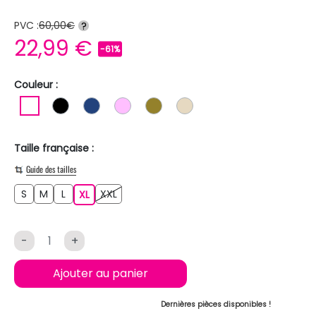
PVC :
60,00€
?
22,99 €
-61%
Couleur :
BLANC
NOIR
BLEU FONCE
ROSE CLAIR
KAKI
BEIGE
Taille française :
Guide des tailles
S
M
L
XXL
S
M
L
XL
XXL
XL
-
+
Ajouter au panier
Dernières pièces disponibles !