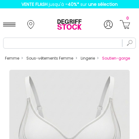
VENTE FLASH
jusqu'à
-40%
*
sur
une sélection
0
Femme
Sous-vêtements Femme
Lingerie
Soutien-gorge