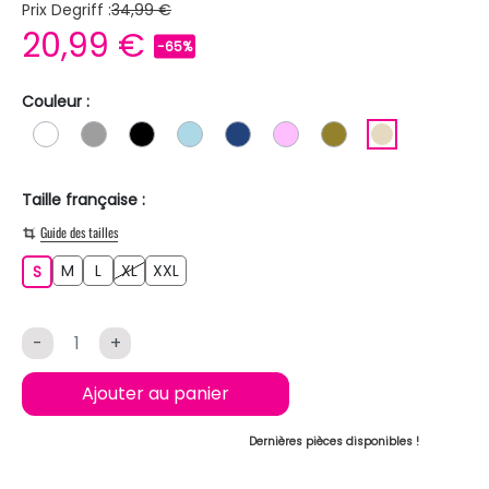
Prix Degriff :
34,99 €
20,99 €
-65%
Couleur :
BLANC
GRIS
NOIR
BLEU CLAIR
BLEU FONCE
ROSE CLAIR
KAKI
BEIGE
Taille française :
Guide des tailles
M
L
XL
XXL
S
M
L
XL
XXL
S
-
+
Ajouter au panier
Dernières pièces disponibles !