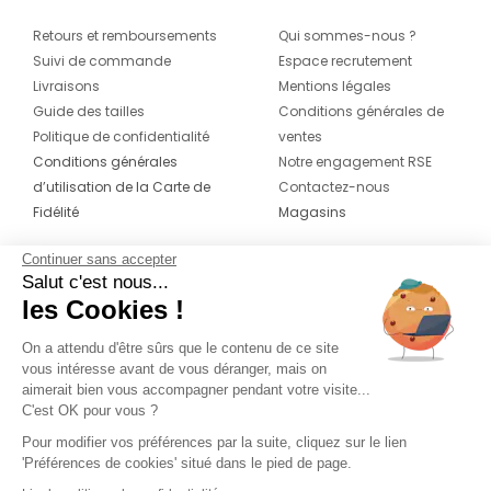
Retours et remboursements
Qui sommes-nous ?
Suivi de commande
Espace recrutement
Livraisons
Mentions légales
Guide des tailles
Conditions générales de
Politique de confidentialité
ventes
Conditions générales
Notre engagement RSE
d’utilisation de la Carte de
Contactez-nous
Fidélité
Magasins
Continuer sans accepter
CONTACT
SUIVEZ-NOUS SUR LES
Salut c'est nous...
RÉSEAUX
les Cookies !
04 42 20 78 42
Du lundi au jeudi de 8h30 à 16h30 & le
On a attendu d'être sûrs que le contenu de ce site
vous intéresse avant de vous déranger, mais on
vendredi de 8h30 à 15h30
aimerait bien vous accompagner pendant votre visite...
C'est OK pour vous ?
Pour modifier vos préférences par la suite, cliquez sur le lien
'Préférences de cookies' situé dans le pied de page.