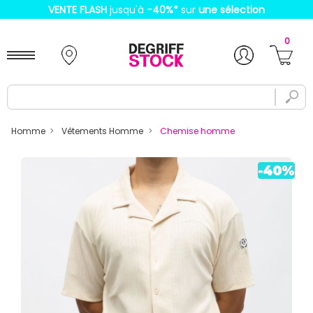
VENTE FLASH
jusqu'à
-40%
*
sur
une sélection
0
Homme
Vêtements Homme
Chemise homme