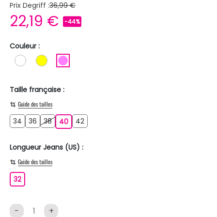
Prix Degriff :
36,99 €
22,19 €
-44%
Couleur :
BLANC
JAUNE
ROSE
Taille française :
Guide des tailles
34
36
38
42
34
36
38
40
42
40
Longueur Jeans (US) :
Guide des tailles
32
32
-
+