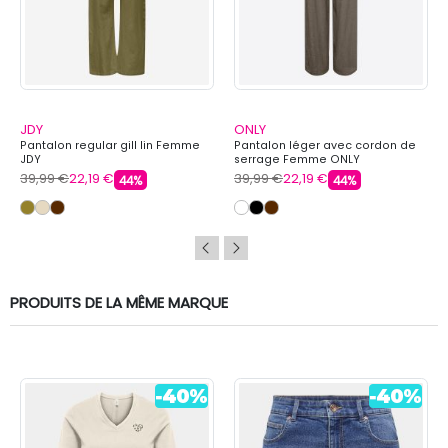
JDY
ONLY
Pantalon regular gill lin Femme
Pantalon léger avec cordon de
JDY
serrage Femme ONLY
39,99 €
22,19 €
39,99 €
22,19 €
44%
44%
PRODUITS DE LA MÊME MARQUE