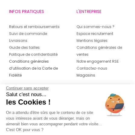
INFOS PRATIQUES
L'ENTREPRISE
Retours et remboursements
Qui sommes-nous ?
Suivi de commande
Espace recrutement
Livraisons
Mentions légales
Guide des tailles
Conditions générales de
Politique de confidentialité
ventes
Conditions générales
Notre engagement RSE
d’utilisation de la Carte de
Contactez-nous
Fidélité
Magasins
Continuer sans accepter
CONTACT
SUIVEZ-NOUS SUR LES
Salut c'est nous...
RÉSEAUX
les Cookies !
04 42 20 78 42
Du lundi au jeudi de 8h30 à 16h30 & le
On a attendu d'être sûrs que le contenu de ce site
vous intéresse avant de vous déranger, mais on
vendredi de 8h30 à 15h30
aimerait bien vous accompagner pendant votre visite...
C'est OK pour vous ?