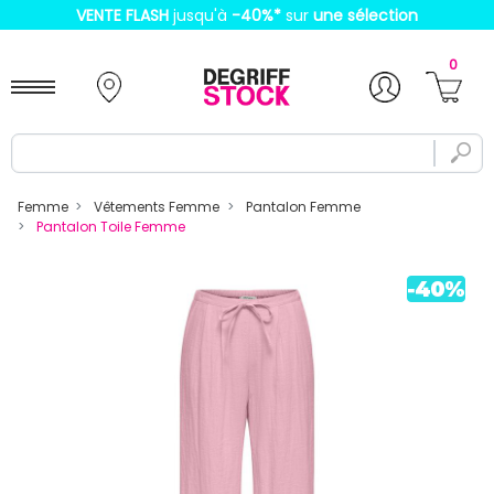
VENTE FLASH
jusqu'à
-40%
*
sur
une sélection
0
Femme
Vêtements Femme
Pantalon Femme
Pantalon Toile Femme