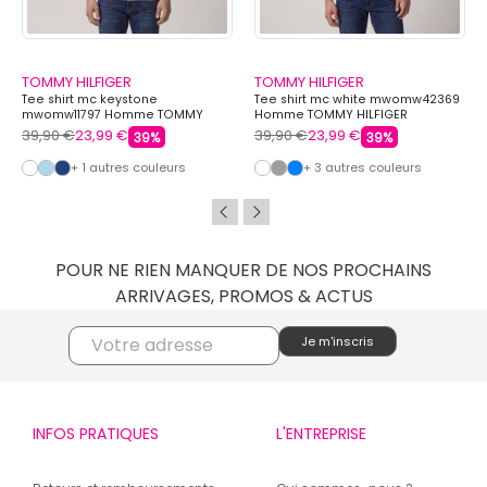
TOMMY HILFIGER
TOMMY HILFIGER
Tee shirt mc keystone
Tee shirt mc white mwomw42369
mwomw11797 Homme TOMMY
Homme TOMMY HILFIGER
HILFIGER
39,90 €
23,99 €
39,90 €
23,99 €
39%
39%
+ 1 autres couleurs
+ 3 autres couleurs
POUR NE RIEN MANQUER DE NOS PROCHAINS
ARRIVAGES, PROMOS & ACTUS
INFOS PRATIQUES
L'ENTREPRISE