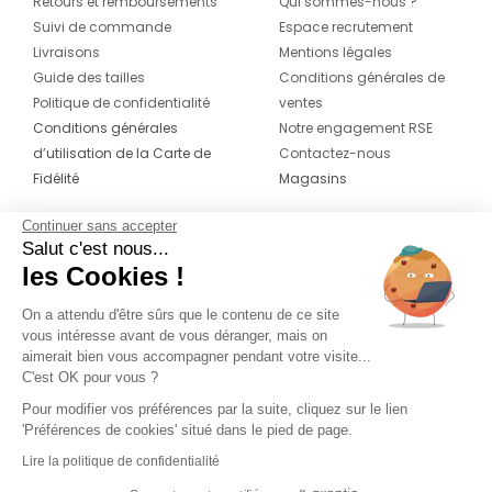
Retours et remboursements
Qui sommes-nous ?
Suivi de commande
Espace recrutement
Livraisons
Mentions légales
Guide des tailles
Conditions générales de
Politique de confidentialité
ventes
Conditions générales
Notre engagement RSE
d’utilisation de la Carte de
Contactez-nous
Fidélité
Magasins
Continuer sans accepter
CONTACT
SUIVEZ-NOUS SUR LES
Salut c'est nous...
RÉSEAUX
les Cookies !
04 42 20 78 42
Du lundi au jeudi de 8h30 à 16h30 & le
On a attendu d'être sûrs que le contenu de ce site
vous intéresse avant de vous déranger, mais on
vendredi de 8h30 à 15h30
aimerait bien vous accompagner pendant votre visite...
C'est OK pour vous ?
Pour modifier vos préférences par la suite, cliquez sur le lien
'Préférences de cookies' situé dans le pied de page.
Lire la politique de confidentialité