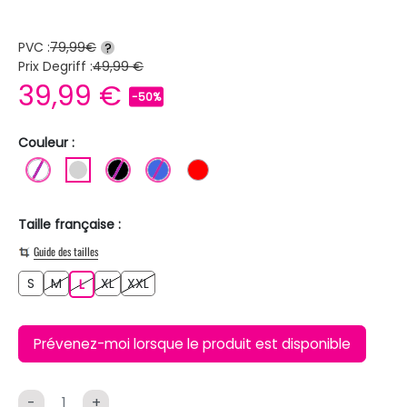
PVC :
79,99€
?
Prix Degriff :
49,99 €
39,99 €
-50%
Couleur :
BLANC
GRIS CLAIR
NOIR
BLEU ROI
ROUGE
Taille française :
Guide des tailles
S
M
XL
XXL
S
M
L
XL
XXL
L
Prévenez-moi lorsque le produit est disponible
-
+