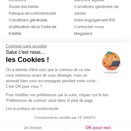
Guide des tailles
Conditions générales de
Politique de confidentialité
ventes
Conditions générales
Notre engagement RSE
d’utilisation de la Carte de
Contactez-nous
Fidélité
Magasins
Continuer sans accepter
CONTACT
SUIVEZ-NOUS SUR LES
Salut c'est nous...
RÉSEAUX
les Cookies !
04 42 20 78 42
Du lundi au jeudi de 8h30 à 16h30 & le
On a attendu d'être sûrs que le contenu de ce site
vous intéresse avant de vous déranger, mais on
vendredi de 8h30 à 15h30
aimerait bien vous accompagner pendant votre visite...
C'est OK pour vous ?
Pour modifier vos préférences par la suite, cliquez sur le lien
'Préférences de cookies' situé dans le pied de page.
Lire la politique de confidentialité
Consentements certifiés par
Je choisis
OK pour moi