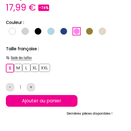
17,99 €
-74%
Couleur :
BLANC
GRIS CLAIR
NOIR
BLEU CLAIR
BLEU FONCE
ROSE
KAKI
BEIGE
Taille française :
Guide des tailles
M
L
XL
XXL
S
M
L
XL
XXL
S
-
+
Ajouter au panier
Dernières pièces disponibles !