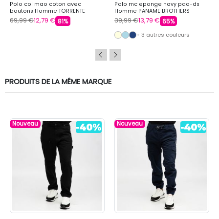
Polo col mao coton avec
Polo mc eponge navy pao-ds
boutons Homme TORRENTE
Homme PANAME BROTHERS
69,99 €
12,79 €
39,99 €
13,79 €
81%
65%
+ 3 autres couleurs
PRODUITS DE LA MÊME MARQUE
Nouveau
Nouveau