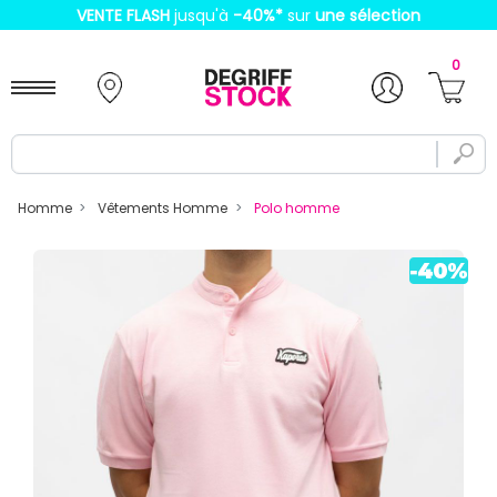
VENTE FLASH
jusqu'à
-40%
*
sur
une sélection
0
Homme
Vêtements Homme
Polo homme