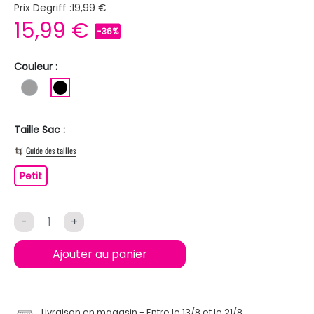
Prix Degriff :
19,99 €
15,99 €
-36%
Couleur :
GRIS
NOIR
Taille Sac :
Guide des tailles
Petit
Petit
-
+
Ajouter au panier
Livraison en magasin
Entre le 13/8 et le 21/8