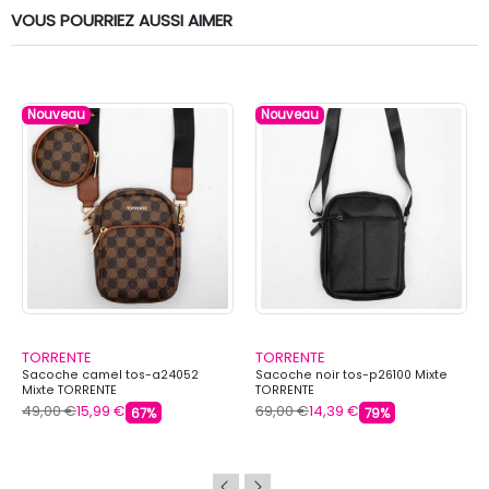
VOUS POURRIEZ AUSSI AIMER
Nouveau
Nouveau
TORRENTE
TORRENTE
Sacoche camel tos-a24052
Sacoche noir tos-p26100 Mixte
Mixte TORRENTE
TORRENTE
49,00 €
15,99 €
69,00 €
14,39 €
67%
79%