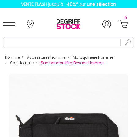
VENTE FLASH
jusqu'à
-40%
*
sur
une sélection
0
Homme
Accessoires homme
Maroquinerie Homme
Sac Homme
Sac bandoulière, Besace Homme