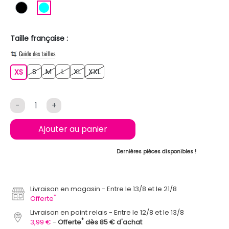
NOIR
TURQUOISE
Taille française :
Guide des tailles
S
M
L
XL
XXL
XS
S
M
L
XL
XXL
XS
-
+
Ajouter au panier
Dernières pièces disponibles !
Livraison en magasin
Entre le 13/8 et le 21/8
*
Offerte
Livraison en point relais
Entre le 12/8 et le 13/8
*
3,99 €
Offerte
dès 85 € d'achat