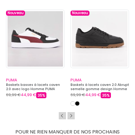
Nouveau
Nouveau
PUMA
PUMA
Baskets basses à lacets caven
Baskets à lacets caven 2.0 Abrupt
2.0 avec logo Homme PUMA
semelle gomme design Homme
PUMA
69,99 €
44,99 €
69,99 €
44,99 €
35%
35%
POUR NE RIEN MANQUER DE NOS PROCHAINS