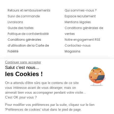
Retours et remboursements
Qui sommes-nous ?
Suivi de commande
Espace recrutement
Livraisons
Mentions légales
Guide des tailles
Conditions générales de
Politique de confidentialité
ventes
Conditions générales
Notre engagement RSE
d’utilisation de la Carte de
Contactez-nous
Fidélité
Magasins
Continuer sans accepter
CONTACT
SUIVEZ-NOUS SUR LES
Salut c'est nous...
RÉSEAUX
les Cookies !
04 42 20 78 42
Du lundi au jeudi de 8h30 à 16h30 & le
On a attendu d'être sûrs que le contenu de ce site
vous intéresse avant de vous déranger, mais on
vendredi de 8h30 à 15h30
aimerait bien vous accompagner pendant votre visite...
C'est OK pour vous ?
Pour modifier vos préférences par la suite, cliquez sur le lien
'Préférences de cookies' situé dans le pied de page.