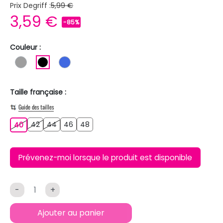
Prix Degriff :
5,99 €
3,59 €
-85%
Couleur :
GRIS
NOIR
BLEU ROI
Taille française :
Guide des tailles
42
44
46
48
40
42
44
46
48
40
Prévenez-moi lorsque le produit est disponible
-
+
Ajouter au panier