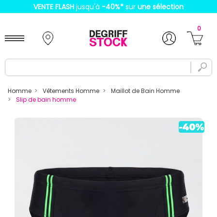
VENTE FLASH
jusqu'à
-40%
*
sur
une sélection
0
Homme
Vêtements Homme
Maillot de Bain Homme
Slip de bain homme