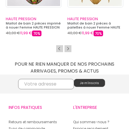
HAUTE PRESSION
HAUTE PRESSION
Maillot de bain 2 pièces imprimé
Maillot de bain 2 pièces à
à nouer Femme HAUTE PRESSION
pailettes à nouer Femme HAUTE
PRESSION
40,00 €
11,99 €
40,00 €
11,99 €
70%
70%
POUR NE RIEN MANQUER DE NOS PROCHAINS
ARRIVAGES, PROMOS & ACTUS
INFOS PRATIQUES
L'ENTREPRISE
Retours et remboursements
Qui sommes-nous ?
Suivi de commande
Espace recrutement