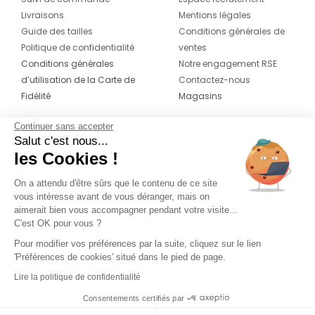
Livraisons
Mentions légales
Guide des tailles
Conditions générales de
Politique de confidentialité
ventes
Conditions générales
Notre engagement RSE
d’utilisation de la Carte de
Contactez-nous
Fidélité
Magasins
Continuer sans accepter
CONTACT
SUIVEZ-NOUS SUR LES
Salut c'est nous...
RÉSEAUX
les Cookies !
04 42 20 78 42
Du lundi au jeudi de 8h30 à 16h30 & le
On a attendu d'être sûrs que le contenu de ce site
vous intéresse avant de vous déranger, mais on
vendredi de 8h30 à 15h30
aimerait bien vous accompagner pendant votre visite...
C'est OK pour vous ?
Pour modifier vos préférences par la suite, cliquez sur le lien
'Préférences de cookies' situé dans le pied de page.
Lire la politique de confidentialité
Consentements certifiés par