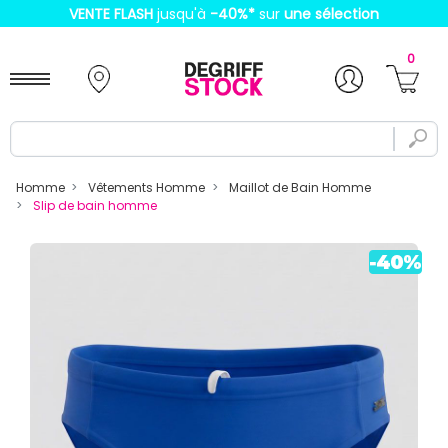
VENTE FLASH
jusqu'à
-40%
*
sur
une sélection
0
Homme
Vêtements Homme
Maillot de Bain Homme
Slip de bain homme