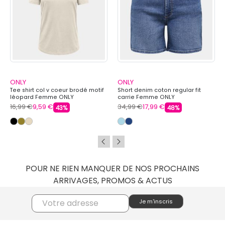
ONLY
ONLY
Tee shirt col v coeur brodé motif
Short denim coton regular fit
léopard Femme ONLY
carrie Femme ONLY
16,99 €
9,59 €
34,99 €
17,99 €
43%
48%
POUR NE RIEN MANQUER DE NOS PROCHAINS
ARRIVAGES, PROMOS & ACTUS