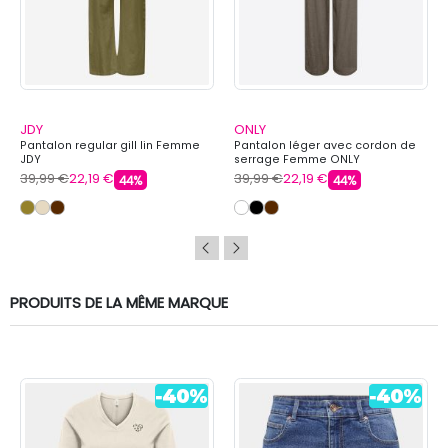
JDY
ONLY
Pantalon regular gill lin Femme
Pantalon léger avec cordon de
JDY
serrage Femme ONLY
39,99 €
22,19 €
39,99 €
22,19 €
44%
44%
PRODUITS DE LA MÊME MARQUE