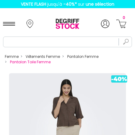
VENTE FLASH
jusqu'à
-40%
*
sur
une sélection
0
Femme
Vêtements Femme
Pantalon Femme
Pantalon Toile Femme