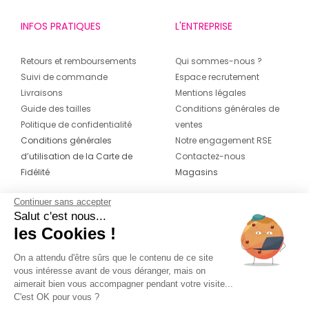
INFOS PRATIQUES
L'ENTREPRISE
Retours et remboursements
Qui sommes-nous ?
Suivi de commande
Espace recrutement
Livraisons
Mentions légales
Guide des tailles
Conditions générales de
Politique de confidentialité
ventes
Conditions générales
Notre engagement RSE
d’utilisation de la Carte de
Contactez-nous
Fidélité
Magasins
Continuer sans accepter
CONTACT
SUIVEZ-NOUS SUR LES
Salut c'est nous...
RÉSEAUX
les Cookies !
04 42 20 78 42
Du lundi au jeudi de 8h30 à 16h30 & le
On a attendu d'être sûrs que le contenu de ce site
vous intéresse avant de vous déranger, mais on
vendredi de 8h30 à 15h30
aimerait bien vous accompagner pendant votre visite...
C'est OK pour vous ?