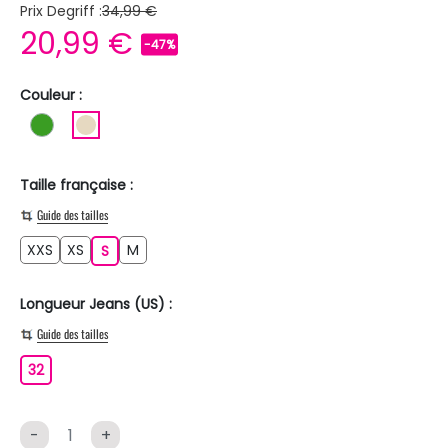
Prix Degriff :
34,99 €
20,99 €
-47%
Couleur :
VERT
BEIGE
Taille française :
Guide des tailles
XXS
XS
M
XXS
XS
S
M
S
Longueur Jeans (US) :
Guide des tailles
32
32
-
+